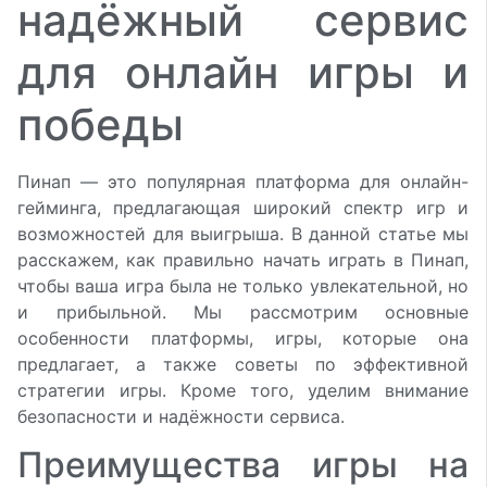
надёжный сервис
для онлайн игры и
победы
Пинап — это популярная платформа для онлайн-
гейминга, предлагающая широкий спектр игр и
возможностей для выигрыша. В данной статье мы
расскажем, как правильно начать играть в Пинап,
чтобы ваша игра была не только увлекательной, но
и прибыльной. Мы рассмотрим основные
особенности платформы, игры, которые она
предлагает, а также советы по эффективной
стратегии игры. Кроме того, уделим внимание
безопасности и надёжности сервиса.
Преимущества игры на