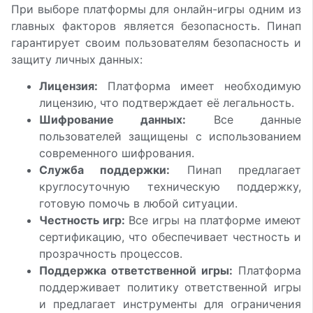
При выборе платформы для онлайн-игры одним из
главных факторов является безопасность. Пинап
гарантирует своим пользователям безопасность и
защиту личных данных:
Лицензия:
Платформа имеет необходимую
лицензию, что подтверждает её легальность.
Шифрование данных:
Все данные
пользователей защищены с использованием
современного шифрования.
Служба поддержки:
Пинап предлагает
круглосуточную техническую поддержку,
готовую помочь в любой ситуации.
Честность игр:
Все игры на платформе имеют
сертификацию, что обеспечивает честность и
прозрачность процессов.
Поддержка ответственной игры:
Платформа
поддерживает политику ответственной игры
и предлагает инструменты для ограничения