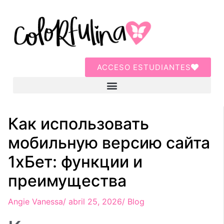
ACCESO ESTUDIANTES
Как использовать
мобильную версию сайта
1хБет: функции и
преимущества
Angie Vanessa
/
abril 25, 2026
/
Blog