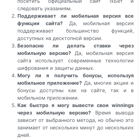
посетить официальный сайт 1хБет и
следовать указаниям.
Поддерживает ли мобильная версия все
функции сайта?
Да, мобильная версия
поддерживает большинство функций,
доступных на десктопной версии.
Безопасно ли делать ставки через
мобильную версию?
Да, мобильная версия
сайта использует современные технологии
шифрования и защиты данных.
Могу ли я получить бонусы, используя
мобильное приложение?
Да, многие акции и
бонусы доступны как на сайте, так и в
мобильном приложении.
Как быстро я могу вывести свои winnings
через мобильную версию?
Время вывода
зависит от выбранного метода, но обычно это
занимает от нескольких минут до нескольких
дней.