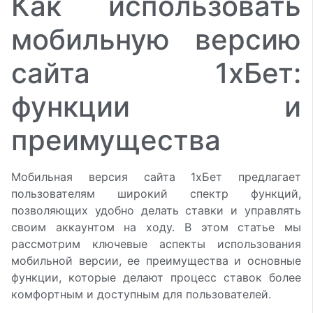
Как использовать
мобильную версию
сайта 1хБет:
функции и
преимущества
Мобильная версия сайта 1хБет предлагает
пользователям широкий спектр функций,
позволяющих удобно делать ставки и управлять
своим аккаунтом на ходу. В этом статье мы
рассмотрим ключевые аспекты использования
мобильной версии, ее преимущества и основные
функции, которые делают процесс ставок более
комфортным и доступным для пользователей.