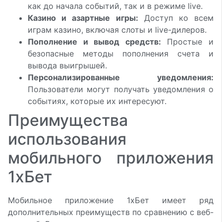
как до начала событий, так и в режиме live.
Казино и азартные игры:
Доступ ко всем
играм казино, включая слоты и live-дилеров.
Пополнение и вывод средств:
Простые и
безопасные методы пополнения счета и
вывода выигрышей.
Персонализированные уведомления:
Пользователи могут получать уведомления о
событиях, которые их интересуют.
Преимущества
использования
мобильного приложения
1хБет
Мобильное приложение 1хБет имеет ряд
дополнительных преимуществ по сравнению с веб-