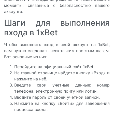
моменты, связанные с безопасностью вашего
аккаунта.
Шаги для выполнения
входа в 1xBet
Чтобы выполнить вход в свой аккаунт на 1xBet,
вам нужно следовать нескольким простым шагам.
Вот основные из них:
Перейдите на официальный сайт 1xBet.
На главной странице найдите кнопку «Вход» и
нажмите на неё.
Введите свои учетные данные: номер
телефона, электронную почту или логин.
Вводите пароль от своей учетной записи.
Нажмите на кнопку «Войти» для завершения
процесса входа.