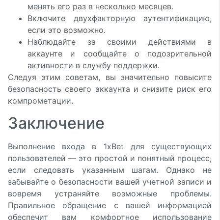
менять его раз в несколько месяцев.
Включите двухфакторную аутентификацию,
если это возможно.
Наблюдайте за своими действиями в
аккаунте и сообщайте о подозрительной
активности в службу поддержки.
Следуя этим советам, вы значительно повысите
безопасность своего аккаунта и снизите риск его
компрометации.
Заключение
Выполнение входа в 1xBet для существующих
пользователей — это простой и понятный процесс,
если следовать указанным шагам. Однако не
забывайте о безопасности вашей учетной записи и
вовремя устраняйте возможные проблемы.
Правильное обращение с вашей информацией
обеспечит вам комфортное использование