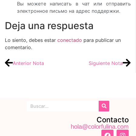
Вы можете написать в чат или отправить
электронное письмо на адрес поддержки.
Deja una respuesta
Lo siento, debes estar
conectado
para publicar un
comentario.
Anterior Nota
Siguiente Nota
Contacto
hola@colorfulina.com