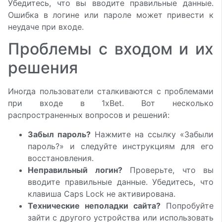
Убедитесь, что вы вводите правильные данные.
Ошибка в логине или пароле может привести к
неудаче при входе.
Проблемы с входом и их
решения
Иногда пользователи сталкиваются с проблемами
при входе в 1xBet. Вот несколько
распространенных вопросов и решений:
Забыл пароль?
Нажмите на ссылку «Забыли
пароль?» и следуйте инструкциям для его
восстановления.
Неправильный логин?
Проверьте, что вы
вводите правильные данные. Убедитесь, что
клавиша Caps Lock не активирована.
Технические неполадки сайта?
Попробуйте
зайти с другого устройства или использовать