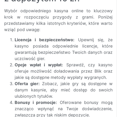
Wybór odpowiedniego kasyna online to kluczowy
krok w rozpoczęciu przygody z grami. Poniżej
przedstawiamy kilka istotnych kryteriów, które warto
wziąć pod uwagę:
Licencja i bezpieczeństwo:
Upewnij się, że
kasyno posiada odpowiednie licencje, które
gwarantują bezpieczeństwo Twoich danych oraz
uczciwość gier.
Opcje wpłat i wypłat:
Sprawdź, czy kasyno
oferuje możliwość doładowania przez Blik oraz
jakie są dostępne metody wypłaty wygranych.
Oferta gier:
Zobacz, jakie gry są dostępne w
danym kasynie, aby mieć dostęp do swoich
ulubionych tytułów.
Bonusy i promocje:
Oferowane bonusy mogą
znacząco wpłynąć na Twoje doświadczenie,
zwłaszcza przy tak niskim depozycie.