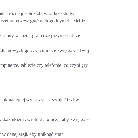
dać różne gry bez obaw o duże straty.
i czemu możesz grać w dogodnym dla siebie
gromny, a każda gra może przynieść duże
y dla nowych graczy, co może zwiększyć Twój
puterze, tablecie czy telefonie, co czyni gry
jak najlepiej wykorzystać swoje 10 zł w
skaźnikiem zwrotu dla gracza, aby zwiększyć
 danej sesji, aby uniknąć strat.