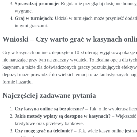
Sprawdzaj promocje:
Regularnie przeglądaj dostępne bonusy
wygrane.
Graj w turniejach:
Udział w turniejach może przynieść dodatk
innymi graczami.
Wnioski – Czy warto grać w kasynach onli
Gry w kasynach online z depozytem 10 zł oferują wyjątkową okazję
nie narażając przy tym na znaczny wydatek. To idealna opcja dla tyc
kasynem, a także dla doświadczonych graczy poszukujących efektyw
depozyt może prowadzić do wielkich emocji oraz fantastycznych nagr
formie hazardu.
Najczęściej zadawane pytania
Czy kasyna online są bezpieczne?
– Tak, o ile wybierasz li
Jakie metody wpłaty są dostępne w kasynach?
– Większość 
kredytowe oraz przelewy bankowe.
Czy mogę grać na telefonie?
– Tak, wiele kasyn online jest 