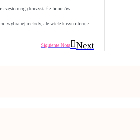
e często mogą korzystać z bonusów
od wybranej metody, ale wiele kasyn oferuje
Next
Siguiente Nota