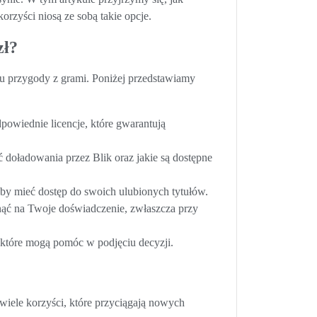
orzyści niosą ze sobą takie opcje.
zł?
u przygody z grami. Poniżej przedstawiamy
powiednie licencje, które gwarantują
doładowania przez Blik oraz jakie są dostępne
by mieć dostęp do swoich ulubionych tytułów.
ć na Twoje doświadczenie, zwłaszcza przy
 które mogą pomóc w podjęciu decyzji.
wiele korzyści, które przyciągają nowych