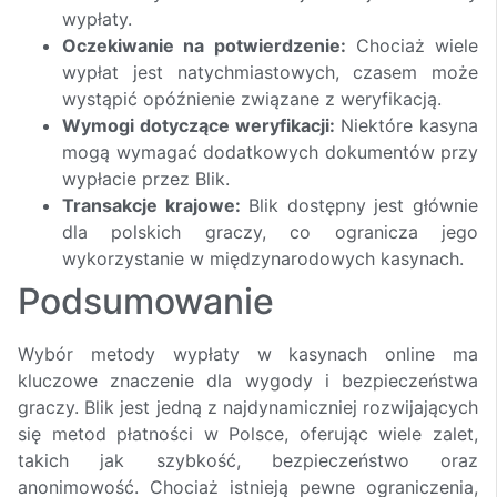
wypłaty.
Oczekiwanie na potwierdzenie:
Chociaż wiele
wypłat jest natychmiastowych, czasem może
wystąpić opóźnienie związane z weryfikacją.
Wymogi dotyczące weryfikacji:
Niektóre kasyna
mogą wymagać dodatkowych dokumentów przy
wypłacie przez Blik.
Transakcje krajowe:
Blik dostępny jest głównie
dla polskich graczy, co ogranicza jego
wykorzystanie w międzynarodowych kasynach.
Podsumowanie
Wybór metody wypłaty w kasynach online ma
kluczowe znaczenie dla wygody i bezpieczeństwa
graczy. Blik jest jedną z najdynamiczniej rozwijających
się metod płatności w Polsce, oferując wiele zalet,
takich jak szybkość, bezpieczeństwo oraz
anonimowość. Chociaż istnieją pewne ograniczenia,