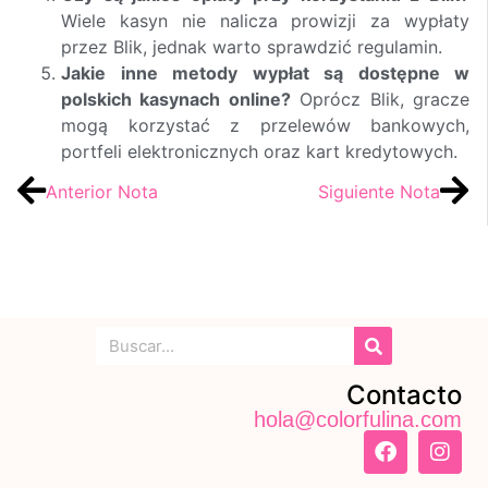
Wiele kasyn nie nalicza prowizji za wypłaty
przez Blik, jednak warto sprawdzić regulamin.
Jakie inne metody wypłat są dostępne w
polskich kasynach online?
Oprócz Blik, gracze
mogą korzystać z przelewów bankowych,
portfeli elektronicznych oraz kart kredytowych.
Anterior Nota
Siguiente Nota
Contacto
hola@colorfulina.com