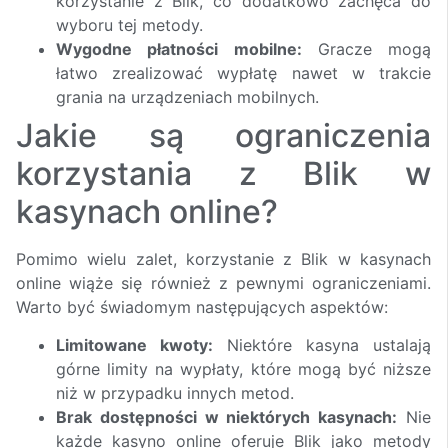
korzystanie z Blik, co dodatkowo zachęca do
wyboru tej metody.
Wygodne płatności mobilne:
Gracze mogą
łatwo zrealizować wypłatę nawet w trakcie
grania na urządzeniach mobilnych.
Jakie są ograniczenia
korzystania z Blik w
kasynach online?
Pomimo wielu zalet, korzystanie z Blik w kasynach
online wiąże się również z pewnymi ograniczeniami.
Warto być świadomym następujących aspektów:
Limitowane kwoty:
Niektóre kasyna ustalają
górne limity na wypłaty, które mogą być niższe
niż w przypadku innych metod.
Brak dostępności w niektórych kasynach:
Nie
każde kasyno online oferuje Blik jako metody