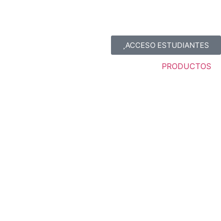
ACCESO ESTUDIANTES
PRODUCTOS