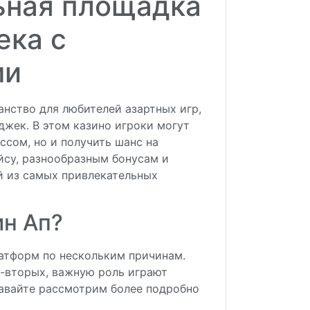
ьная площадка
ека с
ми
анство для любителей азартных игр,
джек. В этом казино игроки могут
сом, но и получить шанс на
йсу, разнообразным бонусам и
й из самых привлекательных
ин Ап?
латформ по нескольким причинам.
о-вторых, важную роль играют
давайте рассмотрим более подробно