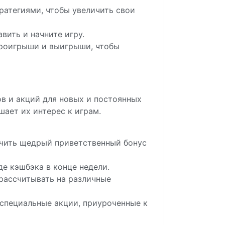
ратегиями, чтобы увеличить свои
вить и начните игру.
роигрыши и выигрыши, чтобы
ов и акций для новых и постоянных
ает их интерес к играм.
чить щедрый приветственный бонус
е кэшбэка в конце недели.
рассчитывать на различные
специальные акции, приуроченные к