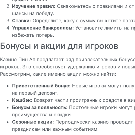
Изучение правил:
Ознакомьтесь с правилами и ст
шансы на победу.
Ставки:
Определите, какую сумму вы хотите поста
Управление банкроллом:
Установите лимиты на п
избежать потерь.
Бонусы и акции для игроков
Казино Пин Ап предлагает ряд привлекательных бонус
игроков. Это способствует удержанию игроков и повыш
Рассмотрим, какие именно акции можно найти:
Приветственный бонус:
Новые игроки могут полу
на первый депозит.
Кэшбэк:
Возврат части проигранных средств в вид
Бонусы за лояльность:
Постоянные игроки могут 
преимущества и скидки.
Сезонные акции:
Периодически казино проводит 
праздникам или важным событиям.