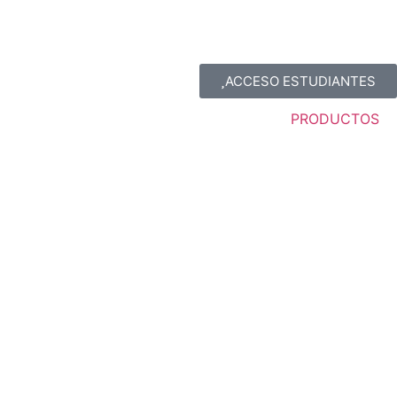
ACCESO ESTUDIANTES
PRODUCTOS