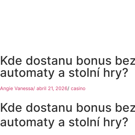
Kde dostanu bonus bez
automaty a stolní hry?
Angie Vanessa
/
abril 21, 2026
/
casino
Kde dostanu bonus bez
automaty a stolní hry?