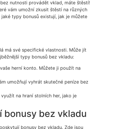
 bez nutnosti provádět vklad, máte štěstí!
teré vám umožní zkusit štěstí na různých
 jaké typy bonusů existují, jak je můžete
má své specifické vlastnosti. Může jít
ejběžnější typy bonusů bez vkladu:
aše herní konto. Můžete ji použít na
ám umožňují vyhrát skutečné peníze bez
yužít na hraní stolních her, jako je
ejí bonusy bez vkladu
á poskytují bonusy bez vkladu. Zde jsou