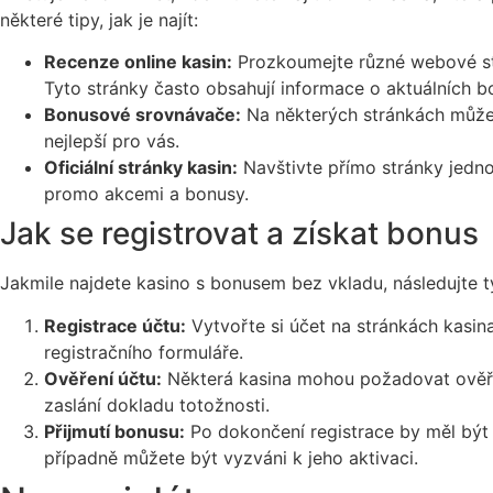
některé tipy, jak je najít:
Recenze online kasin:
Prozkoumejte různé webové st
Tyto stránky často obsahují informace o aktuálních 
Bonusové srovnávače:
Na některých stránkách můžet
nejlepší pro vás.
Oficiální stránky kasin:
Navštivte přímo stránky jednot
promo akcemi a bonusy.
Jak se registrovat a získat bonus
Jakmile najdete kasino s bonusem bez vkladu, následujte ty
Registrace účtu:
Vytvořte si účet na stránkách kasin
registračního formuláře.
Ověření účtu:
Některá kasina mohou požadovat ověřen
zaslání dokladu totožnosti.
Přijmutí bonusu:
Po dokončení registrace by měl být 
případně můžete být vyzváni k jeho aktivaci.