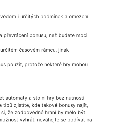
t vědom i určitých podmínek a omezení.
na převrácení bonusu, než budete moci
 určitém časovém rámcu, jinak
bonus použít, protože některé hry mohou
t automaty a stolní hry bez nutnosti
tipů zjistíte, kde takové bonusy najít,
e si, že zodpovědné hraní by mělo být
ožnost vyhrát, neváhejte se podívat na