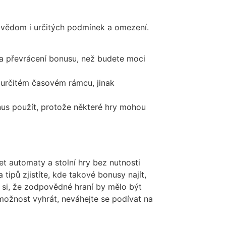
t vědom i určitých podmínek a omezení.
na převrácení bonusu, než budete moci
 určitém časovém rámcu, jinak
bonus použít, protože některé hry mohou
t automaty a stolní hry bez nutnosti
tipů zjistíte, kde takové bonusy najít,
e si, že zodpovědné hraní by mělo být
ožnost vyhrát, neváhejte se podívat na