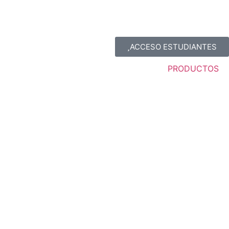
ACCESO ESTUDIANTES
PRODUCTOS