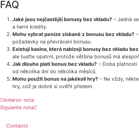
FAQ
Jaké jsou nejčastější bonusy bez vkladu?
– Jedná se
a herní kredity.
Mohu vybrat peníze získané z bonusu bez vkladu?
–
požadavky na převrácení bonusu.
Existují kasina, která nabízejí bonusy bez vkladu b
ale buďte opatrní, protože většina bonusů má alespo
Jak dlouho platí bonus bez vkladu?
– Doba platnosti 
od několika dní do několika měsíců.
Mohu použít bonus na jakékoli hry?
– Ne vždy, někte
hry, což je dobré si ověřit předem.
Anterior nota
Siguiente nota
Contacto