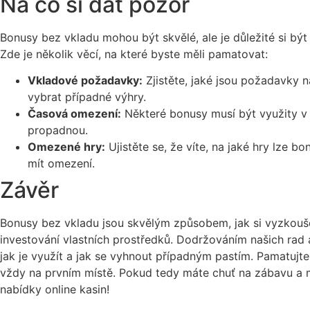
Na co si dát pozor
Bonusy bez vkladu mohou být skvělé, ale je důležité si bý
Zde je několik věcí, na které byste měli pamatovat:
Vkladové požadavky:
Zjistěte, jaké jsou požadavky 
vybrat případné výhry.
Časová omezení:
Některé bonusy musí být využity v
propadnou.
Omezené hry:
Ujistěte se, že víte, na jaké hry lze 
mít omezení.
Závěr
Bonusy bez vkladu jsou skvělým způsobem, jak si vyzkouše
investování vlastních prostředků. Dodržováním našich rad a 
jak je využít a jak se vyhnout případným pastím. Pamatujt
vždy na prvním místě. Pokud tedy máte chuť na zábavu a m
nabídky online kasin!