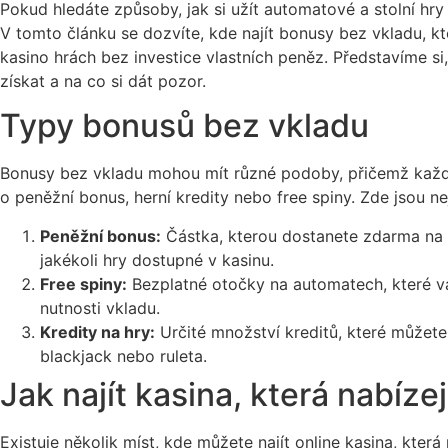
Pokud hledáte způsoby, jak si užít automatové a stolní hry
V tomto článku se dozvíte, kde najít bonusy bez vkladu, k
kasino hrách bez investice vlastních peněz. Představíme si,
získat a na co si dát pozor.
Typy bonusů bez vkladu
Bonusy bez vkladu mohou mít různé podoby, přičemž každá 
o peněžní bonus, herní kredity nebo free spiny. Zde jsou n
Peněžní bonus:
Částka, kterou dostanete zdarma na v
jakékoli hry dostupné v kasinu.
Free spiny:
Bezplatné otočky na automatech, které v
nutnosti vkladu.
Kredity na hry:
Určité množství kreditů, které můžete v
blackjack nebo ruleta.
Jak najít kasina, která nabíz
Existuje několik míst, kde můžete najít online kasina, kter