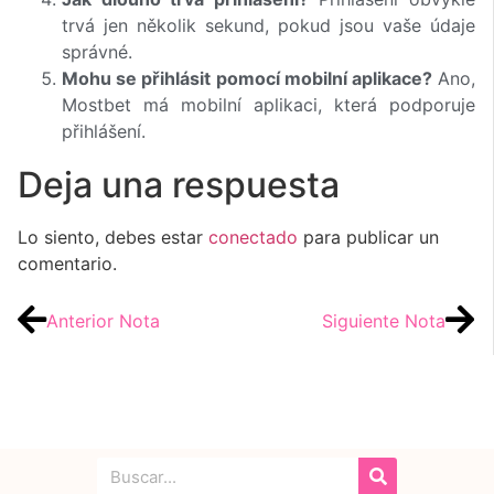
trvá jen několik sekund, pokud jsou vaše údaje
správné.
Mohu se přihlásit pomocí mobilní aplikace?
Ano,
Mostbet má mobilní aplikaci, která podporuje
přihlášení.
Deja una respuesta
Lo siento, debes estar
conectado
para publicar un
comentario.
Anterior Nota
Siguiente Nota