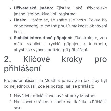
Uživatelské jméno:
Zjistěte, jaké uživatelské
jméno jste používali při registraci.
Heslo:
Ujistěte se, že znáte své heslo. Pokud ho
zapomenete, je možné použít možnost obnovení
hesla.
Stabilní internetové připojení:
Zkontrolujte, zda
máte stabilní a rychlé připojení k internetu,
abyste se vyhnuli potížím při přihlášení.
2. Klíčové kroky pro
přihlášení
Proces přihlášení na Mostbet je navržen tak, aby byl
co nejjednodušší. Zde je postup, jak se přihlásit:
Navštivte oficiální webové stránky Mostbet.
Na hlavní stránce klikněte na tlačítko «Přihlásit
se».