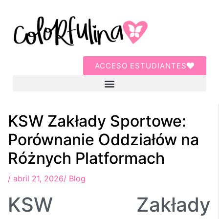
ACCESO ESTUDIANTES
KSW Zakłady Sportowe:
Porównanie Oddziałów na
Różnych Platformach
/
abril 21, 2026
/
Blog
KSW Zakłady