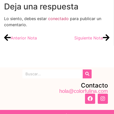
Deja una respuesta
Lo siento, debes estar
conectado
para publicar un
comentario.
Anterior Nota
Siguiente Nota
Contacto
hola@colorfulina.com