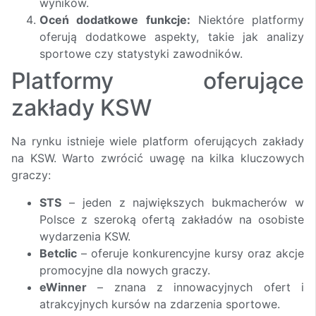
wyników.
Oceń dodatkowe funkcje:
Niektóre platformy
oferują dodatkowe aspekty, takie jak analizy
sportowe czy statystyki zawodników.
Platformy oferujące
zakłady KSW
Na rynku istnieje wiele platform oferujących zakłady
na KSW. Warto zwrócić uwagę na kilka kluczowych
graczy:
STS
– jeden z największych bukmacherów w
Polsce z szeroką ofertą zakładów na osobiste
wydarzenia KSW.
Betclic
– oferuje konkurencyjne kursy oraz akcje
promocyjne dla nowych graczy.
eWinner
– znana z innowacyjnych ofert i
atrakcyjnych kursów na zdarzenia sportowe.