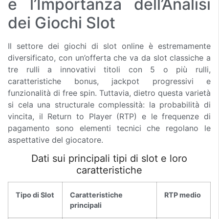
e l’Importanza dell’Analisi
dei Giochi Slot
Il settore dei giochi di slot online è estremamente
diversificato, con un’offerta che va da slot classiche a
tre rulli a innovativi titoli con 5 o più rulli,
caratteristiche bonus, jackpot progressivi e
funzionalità di free spin. Tuttavia, dietro questa varietà
si cela una structurale complessità: la probabilità di
vincita, il Return to Player (RTP) e le frequenze di
pagamento sono elementi tecnici che regolano le
aspettative del giocatore.
Dati sui principali tipi di slot e loro
caratteristiche
Tipo di Slot
Caratteristiche
RTP medio
principali