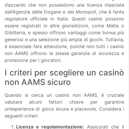
d’azzardo che non possiedono una licenza rilasciata
dall’Agenzia delle Dogane e dei Monopoli, che è l’ente
regolatore ufficiale in Italia. Questi casinò possono
essere registrati in altre giurisdizioni, come Malta o
Gibilterra, e spesso offrono vantaggi come bonus più
generosi e una selezione più ampia di giochi. Tuttavia,
è essenziale fare attenzione, poiché non tutti i casinò
non AAMS offrono le stesse garanzie di sicurezza e
protezione per i giocatori.
I criteri per scegliere un casinò
non AAMS sicuro
Quando si cerca un casinò non AAMS, è cruciale
valutare alcuni fattori chiave per garantire
un’esperienza di gioco sicura e piacevole. Considera i
seguenti criteri:
Licenza e regolamentazione:
Assicurati che il