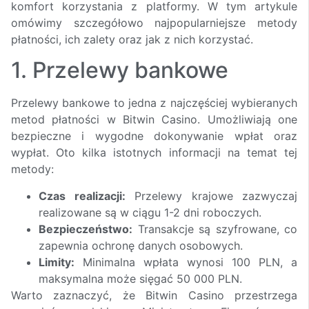
komfort korzystania z platformy. W tym artykule
omówimy szczegółowo najpopularniejsze metody
płatności, ich zalety oraz jak z nich korzystać.
1. Przelewy bankowe
Przelewy bankowe to jedna z najczęściej wybieranych
metod płatności w Bitwin Casino. Umożliwiają one
bezpieczne i wygodne dokonywanie wpłat oraz
wypłat. Oto kilka istotnych informacji na temat tej
metody:
Czas realizacji:
Przelewy krajowe zazwyczaj
realizowane są w ciągu 1-2 dni roboczych.
Bezpieczeństwo:
Transakcje są szyfrowane, co
zapewnia ochronę danych osobowych.
Limity:
Minimalna wpłata wynosi 100 PLN, a
maksymalna może sięgać 50 000 PLN.
Warto zaznaczyć, że Bitwin Casino przestrzega