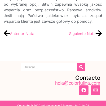
od wybranej opcji, Bitwin zapewnia wysoką jakość
wsparcia oraz bezpieczeństwo Państwa środków.
Jeśli mają Państwo jakiekolwiek pytania, zespół
wsparcia klienta jest zawsze gotowy do pomocy.
Anterior Nota
Siguiente Nota
Contacto
hola@colorfulina.com
Copyright © 2020 colorfulina.com | Powered by Colorful