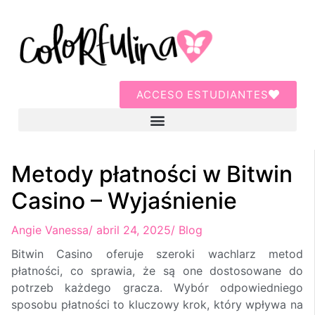
ACCESO ESTUDIANTES
Metody płatności w Bitwin
Casino – Wyjaśnienie
Angie Vanessa
/
abril 24, 2025
/
Blog
Bitwin Casino oferuje szeroki wachlarz metod
płatności, co sprawia, że są one dostosowane do
potrzeb każdego gracza. Wybór odpowiedniego
sposobu płatności to kluczowy krok, który wpływa na