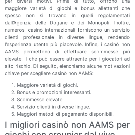
per diversi motivi. Prima di tutto, offrono una
maggiore varietà di giochi e bonus allettanti che
spesso non si trovano in quelli regolamentati
dall’Agenzia delle Dogane e dei Monopoli. Inoltre,
numerosi casinò internazionali forniscono un servizio
clienti professionale in diverse lingue, rendendo
l’esperienza utente più piacevole. Infine, i casinò non
AAMS permettono di effettuare scommesse più
elevate, il che può essere attraente per i giocatori ad
alto rischio. Di seguito, elenchiamo alcune motivazioni
chiave per scegliere casinò non AAMS:
Maggiore varietà di giochi.
Bonus e promozioni interessanti.
Scommesse elevate.
Servizio clienti in diverse lingue.
Maggiori metodi di pagamento disponibili.
I migliori casinò non AAMS per
giochi con croupier dal vivo