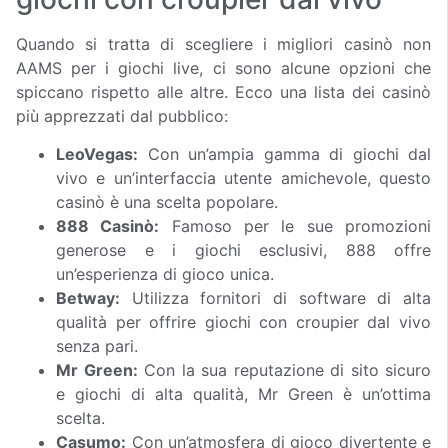
Quando si tratta di scegliere i migliori casinò non
AAMS per i giochi live, ci sono alcune opzioni che
spiccano rispetto alle altre. Ecco una lista dei casinò
più apprezzati dal pubblico:
LeoVegas:
Con un’ampia gamma di giochi dal
vivo e un’interfaccia utente amichevole, questo
casinò è una scelta popolare.
888 Casinò:
Famoso per le sue promozioni
generose e i giochi esclusivi, 888 offre
un’esperienza di gioco unica.
Betway:
Utilizza fornitori di software di alta
qualità per offrire giochi con croupier dal vivo
senza pari.
Mr Green:
Con la sua reputazione di sito sicuro
e giochi di alta qualità, Mr Green è un’ottima
scelta.
Casumo:
Con un’atmosfera di gioco divertente e