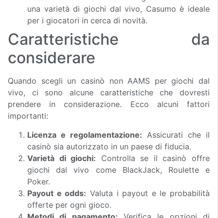
una varietà di giochi dal vivo, Casumo è ideale
per i giocatori in cerca di novità.
Caratteristiche da
considerare
Quando scegli un casinò non AAMS per giochi dal
vivo, ci sono alcune caratteristiche che dovresti
prendere in considerazione. Ecco alcuni fattori
importanti:
Licenza e regolamentazione:
Assicurati che il
casinò sia autorizzato in un paese di fiducia.
Varietà di giochi:
Controlla se il casinò offre
giochi dal vivo come BlackJack, Roulette e
Poker.
Payout e odds:
Valuta i payout e le probabilità
offerte per ogni gioco.
Metodi di pagamento:
Verifica le opzioni di