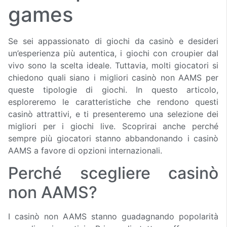
games
Se sei appassionato di giochi da casinò e desideri
un’esperienza più autentica, i giochi con croupier dal
vivo sono la scelta ideale. Tuttavia, molti giocatori si
chiedono quali siano i migliori casinò non AAMS per
queste tipologie di giochi. In questo articolo,
esploreremo le caratteristiche che rendono questi
casinò attrattivi, e ti presenteremo una selezione dei
migliori per i giochi live. Scoprirai anche perché
sempre più giocatori stanno abbandonando i casinò
AAMS a favore di opzioni internazionali.
Perché scegliere casinò
non AAMS?
I casinò non AAMS stanno guadagnando popolarità