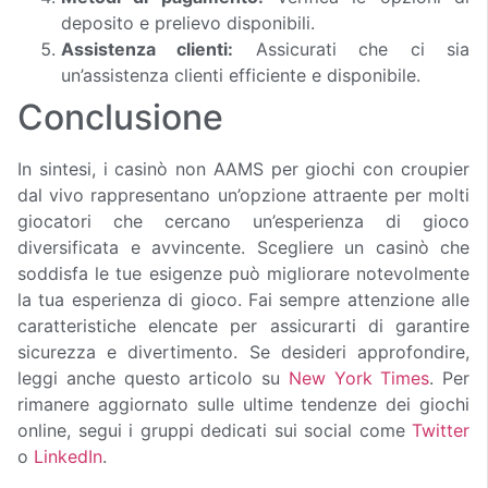
deposito e prelievo disponibili.
Assistenza clienti:
Assicurati che ci sia
un’assistenza clienti efficiente e disponibile.
Conclusione
In sintesi, i casinò non AAMS per giochi con croupier
dal vivo rappresentano un’opzione attraente per molti
giocatori che cercano un’esperienza di gioco
diversificata e avvincente. Scegliere un casinò che
soddisfa le tue esigenze può migliorare notevolmente
la tua esperienza di gioco. Fai sempre attenzione alle
caratteristiche elencate per assicurarti di garantire
sicurezza e divertimento. Se desideri approfondire,
leggi anche questo articolo su
New York Times
. Per
rimanere aggiornato sulle ultime tendenze dei giochi
online, segui i gruppi dedicati sui social come
Twitter
o
LinkedIn
.