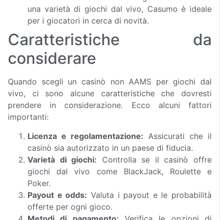
una varietà di giochi dal vivo, Casumo è ideale
per i giocatori in cerca di novità.
Caratteristiche da
considerare
Quando scegli un casinò non AAMS per giochi dal
vivo, ci sono alcune caratteristiche che dovresti
prendere in considerazione. Ecco alcuni fattori
importanti:
Licenza e regolamentazione:
Assicurati che il
casinò sia autorizzato in un paese di fiducia.
Varietà di giochi:
Controlla se il casinò offre
giochi dal vivo come BlackJack, Roulette e
Poker.
Payout e odds:
Valuta i payout e le probabilità
offerte per ogni gioco.
Metodi di pagamento:
Verifica le opzioni di