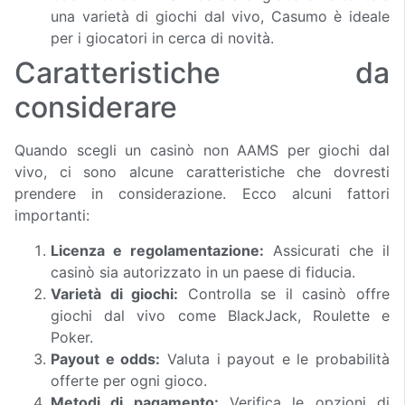
una varietà di giochi dal vivo, Casumo è ideale
per i giocatori in cerca di novità.
Caratteristiche da
considerare
Quando scegli un casinò non AAMS per giochi dal
vivo, ci sono alcune caratteristiche che dovresti
prendere in considerazione. Ecco alcuni fattori
importanti:
Licenza e regolamentazione:
Assicurati che il
casinò sia autorizzato in un paese di fiducia.
Varietà di giochi:
Controlla se il casinò offre
giochi dal vivo come BlackJack, Roulette e
Poker.
Payout e odds:
Valuta i payout e le probabilità
offerte per ogni gioco.
Metodi di pagamento:
Verifica le opzioni di