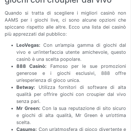
Quando si tratta di scegliere i migliori casinò non
AAMS per i giochi live, ci sono alcune opzioni che
spiccano rispetto alle altre. Ecco una lista dei casinò
più apprezzati dal pubblico:
LeoVegas:
Con un’ampia gamma di giochi dal
vivo e un’interfaccia utente amichevole, questo
casinò è una scelta popolare.
888 Casinò:
Famoso per le sue promozioni
generose e i giochi esclusivi, 888 offre
un’esperienza di gioco unica.
Betway:
Utilizza fornitori di software di alta
qualità per offrire giochi con croupier dal vivo
senza pari.
Mr Green:
Con la sua reputazione di sito sicuro
e giochi di alta qualità, Mr Green è un’ottima
scelta.
Casumo:
Con un’atmosfera di gioco divertente e