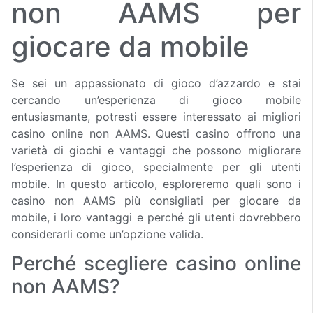
non AAMS per
giocare da mobile
Se sei un appassionato di gioco d’azzardo e stai
cercando un’esperienza di gioco mobile
entusiasmante, potresti essere interessato ai migliori
casino online non AAMS. Questi casino offrono una
varietà di giochi e vantaggi che possono migliorare
l’esperienza di gioco, specialmente per gli utenti
mobile. In questo articolo, esploreremo quali sono i
casino non AAMS più consigliati per giocare da
mobile, i loro vantaggi e perché gli utenti dovrebbero
considerarli come un’opzione valida.
Perché scegliere casino online
non AAMS?