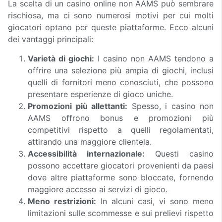
La scelta di un casino online non AAMS può sembrare
rischiosa, ma ci sono numerosi motivi per cui molti
giocatori optano per queste piattaforme. Ecco alcuni
dei vantaggi principali:
Varietà di giochi:
I casino non AAMS tendono a
offrire una selezione più ampia di giochi, inclusi
quelli di fornitori meno conosciuti, che possono
presentare esperienze di gioco uniche.
Promozioni più allettanti:
Spesso, i casino non
AAMS offrono bonus e promozioni più
competitivi rispetto a quelli regolamentati,
attirando una maggiore clientela.
Accessibilità internazionale:
Questi casino
possono accettare giocatori provenienti da paesi
dove altre piattaforme sono bloccate, fornendo
maggiore accesso ai servizi di gioco.
Meno restrizioni:
In alcuni casi, vi sono meno
limitazioni sulle scommesse e sui prelievi rispetto