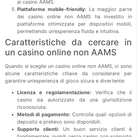
ai casino AAMS.
Piattaforme mobile-friendly:
La maggior parte
dei casino online non AAMS ha investito in
piattaforme ottimizzate per dispositivi mobili,
permettendo un’esperienza fluida e intuitiva.
Caratteristiche da cercare in
un casino online non AAMS
Quando si sceglie un casino online non AAMS, ci sono
alcune caratteristiche chiave da considerare per
garantire un’esperienza di gioco sicura e divertente:
Licenza e regolamentazione:
Verifica che il
casino sia autorizzato da una giurisdizione
riconosciuta.
Metodi di pagamento:
Controlla quali opzioni di
deposito e prelievo sono disponibili.
Supporto clienti:
Un buon servizio clienti è
fondamentale, quindi cerca casino con supporto