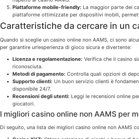
Piattaforme mobile-friendly:
La maggior parte dei ca
piattaforme ottimizzate per dispositivi mobili, permett
Caratteristiche da cercare in un
Quando si sceglie un casino online non AAMS, ci sono alcun
per garantire un’esperienza di gioco sicura e divertente:
Licenza e regolamentazione:
Verifica che il casino s
riconosciuta.
Metodi di pagamento:
Controlla quali opzioni di depo
Supporto clienti:
Un buon servizio clienti è fondamen
disponibile 24/7.
Recensioni degli utenti:
Leggi le recensioni online pe
giocatori.
I migliori casino online non AAMS per m
Di seguito, una lista dei migliori casino online non AAMS co