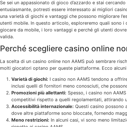
Se sei un appassionato di gioco d’azzardo e stai cercando
entusiasmante, potresti essere interessato ai migliori cas
una varietà di giochi e vantaggi che possono migliorare l’e
utenti mobile. In questo articolo, esploreremo quali sono i
giocare da mobile, i loro vantaggi e perché gli utenti dov
valida.
Perché scegliere casino online 
La scelta di un casino online non AAMS può sembrare risch
molti giocatori optano per queste piattaforme. Ecco alcuni 
Varietà di giochi:
I casino non AAMS tendono a offrire
inclusi quelli di fornitori meno conosciuti, che posso
Promozioni più allettanti:
Spesso, i casino non AAMS 
competitivi rispetto a quelli regolamentati, attirando 
Accessibilità internazionale:
Questi casino possono a
dove altre piattaforme sono bloccate, fornendo maggi
Meno restrizioni:
In alcuni casi, vi sono meno limitaz
rispetto ai casino AAMS.