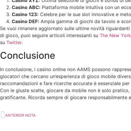
Casino XYZ:
Ottima selezione di giochi e bonus di b
Casino ABC:
Piattaforma mobile intuitiva con un eccell
Casino 123:
Celebre per le sue slot innovative e meto
Casino DEF:
Ampia gamma di giochi da tavolo e sco
Se vuoi rimanere aggiornato sulle ultime novità riguardant
di gioco, puoi seguire articoli interessanti su
The New York
su
Twitter
.
Conclusione
In conclusione, i casino online non AAMS possono rappresen
giocatori che cercano un’esperienza di gioco mobile divers
raccomandazioni e fare ricerche accurate è essenziale per g
Con le giuste scelte, giocare da mobile non è solo pratico,
gratificante. Ricorda sempre di giocare responsabilmente e d
ANTERIOR NOTA