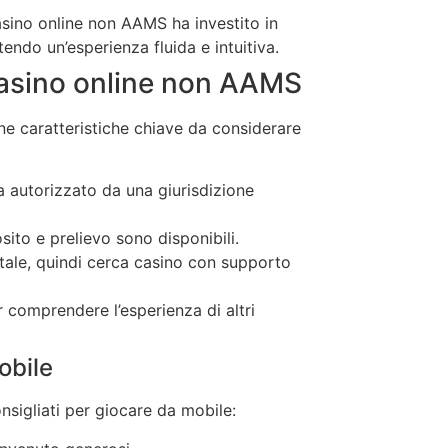
sino online non AAMS ha investito in
endo un’esperienza fluida e intuitiva.
 casino online non AAMS
e caratteristiche chiave da considerare
ia autorizzato da una giurisdizione
sito e prelievo sono disponibili.
tale, quindi cerca casino con supporto
r comprendere l’esperienza di altri
obile
nsigliati per giocare da mobile: