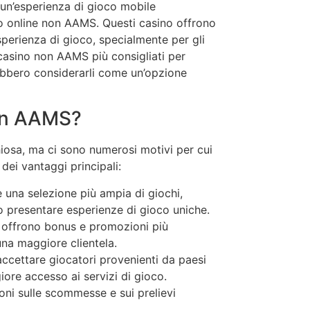
 un’esperienza di gioco mobile
ino online non AAMS. Questi casino offrono
sperienza di gioco, specialmente per gli
 casino non AAMS più consigliati per
rebbero considerarli come un’opzione
non AAMS?
iosa, ma ci sono numerosi motivi per cui
dei vantaggi principali:
 una selezione più ampia di giochi,
no presentare esperienze di gioco uniche.
offrono bonus e promozioni più
una maggiore clientela.
ccettare giocatori provenienti da paesi
ore accesso ai servizi di gioco.
ioni sulle scommesse e sui prelievi