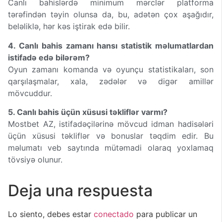
Canlı bahislərdə minimum mərclər platforma
tərəfindən təyin olunsa da, bu, adətən çox aşağıdır,
beləliklə, hər kəs iştirak edə bilir.
4. Canlı bahis zamanı hansı statistik məlumatlardan
istifadə edə bilərəm?
Oyun zamanı komanda və oyunçu statistikaları, son
qarşılaşmalar, xala, zədələr və digər amillər
mövcuddur.
5. Canlı bahis üçün xüsusi təkliflər varmı?
Mostbet AZ, istifadəçilərinə mövcud idman hadisələri
üçün xüsusi təkliflər və bonuslar təqdim edir. Bu
məlumatı veb saytında mütəmadi olaraq yoxlamaq
tövsiyə olunur.
Deja una respuesta
Lo siento, debes estar
conectado
para publicar un