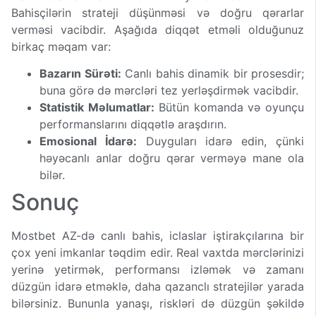
Bahisçilərin strateji düşünməsi və doğru qərarlar
verməsi vacibdir. Aşağıda diqqət etməli olduğunuz
birkaç məqam var:
Bazarın Sürəti:
Canlı bahis dinamik bir prosesdir;
buna görə də mərcləri tez yerləşdirmək vacibdir.
Statistik Məlumatlar:
Bütün komanda və oyunçu
performanslarını diqqətlə araşdırın.
Emosional İdarə:
Duyguları idarə edin, çünki
həyəcanlı anlar doğru qərar verməyə mane ola
bilər.
Sonuç
Mostbet AZ-də canlı bahis, iclaslar iştirakçılarına bir
çox yeni imkanlar təqdim edir. Real vaxtda mərclərinizi
yerinə yetirmək, performansı izləmək və zamanı
düzgün idarə etməklə, daha qazanclı stratejilər yarada
bilərsiniz. Bununla yanaşı, riskləri də düzgün şəkildə