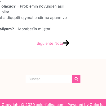
.
m olacaq?
– Problemin növündən asılı
bilər.
ha diqqətli qiymətləndirmə aparın və
məliyəm?
– Mostbet’in müştəri
Siguiente Nota
Copyright © 2020 colorfulina.com | Powered by Colorful