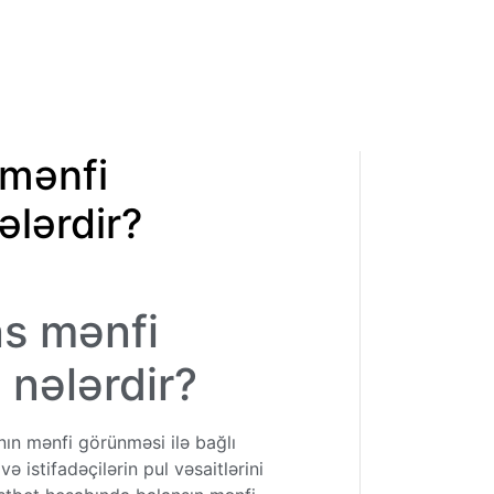
 mənfi
ələrdir?
s mənfi
 nələrdir?
nın mənfi görünməsi ilə bağlı
və istifadəçilərin pul vəsaitlərini