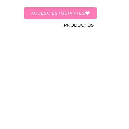
ACCESO ESTUDIANTES
PRODUCTOS