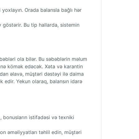
 yoxlayın. Orada balansla bağlı hər
göstərir. Bu tip hallarda, sistemin
əbləri ola bilər. Bu səbəblərin məlum
əsinə kömək edəcək. Xəta və karantin
dan əlavə, müştəri dəstəyi ilə daima
 edir. Yekun olaraq, balansın idarə
, bonusların istifadəsi və texniki
on əməliyyatları təhlil edin, müştəri