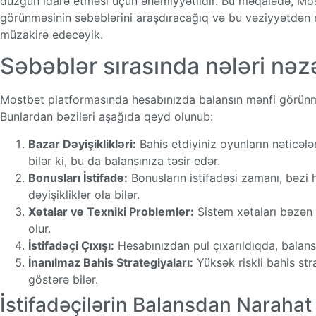
düzgün idarə etməsi üçün əhəmiyyətlidir. Bu məqalədə, Mo
görünməsinin səbəblərini araşdıracağıq və bu vəziyyətdən
müzakirə edəcəyik.
Səbəblər sırasında nələri nəz
Mostbet platformasında hesabınızda balansın mənfi görünməs
Bunlardan bəziləri aşağıda qeyd olunub:
Bazar Dəyişiklikləri:
Bahis etdiyiniz oyunların nəticələ
bilər ki, bu da balansınıza təsir edər.
Bonusları İstifadə:
Bonusların istifadəsi zamanı, bəzi
dəyişikliklər ola bilər.
Xətalar və Texniki Problemlər:
Sistem xətaları bəzən
olur.
İstifadəçi Çıxışı:
Hesabınızdan pul çıxarıldıqda, balansı
İnanılmaz Bahis Strategiyaları:
Yüksək riskli bahis stra
göstərə bilər.
İstifadəçilərin Balansdan Naraha