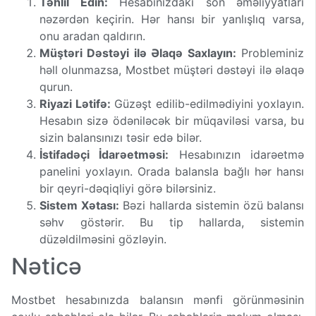
Təhlil Edin:
Hesabınızdakı son əməliyyatları
nəzərdən keçirin. Hər hansı bir yanlışlıq varsa,
onu aradan qaldırın.
Müştəri Dəstəyi ilə Əlaqə Saxlayın:
Probleminiz
həll olunmazsa, Mostbet müştəri dəstəyi ilə əlaqə
qurun.
Riyazi Lətifə:
Güzəşt edilib-edilmədiyini yoxlayın.
Hesabın sizə ödəniləcək bir müqaviləsi varsa, bu
sizin balansınızı təsir edə bilər.
İstifadəçi İdarəetməsi:
Hesabınızın idarəetmə
panelini yoxlayın. Orada balansla bağlı hər hansı
bir qeyri-dəqiqliyi görə bilərsiniz.
Sistem Xətası:
Bəzi hallarda sistemin özü balansı
səhv göstərir. Bu tip hallarda, sistemin
düzəldilməsini gözləyin.
Nəticə
Mostbet hesabınızda balansın mənfi görünməsinin