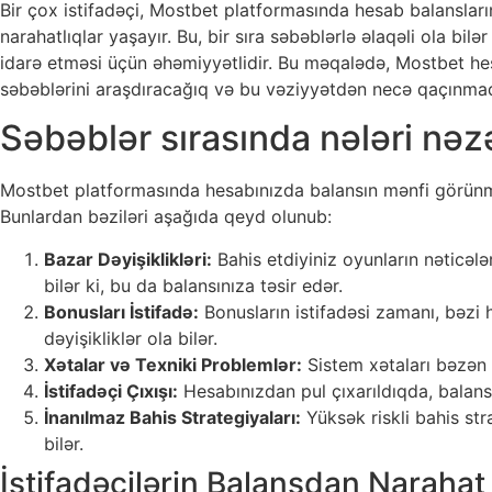
Bir çox istifadəçi, Mostbet platformasında hesab balansları
narahatlıqlar yaşayır. Bu, bir sıra səbəblərlə əlaqəli ola bilər
idarə etməsi üçün əhəmiyyətlidir. Bu məqalədə, Mostbet h
səbəblərini araşdıracağıq və bu vəziyyətdən necə qaçınma
Səbəblər sırasında nələri nəz
Mostbet platformasında hesabınızda balansın mənfi görünməs
Bunlardan bəziləri aşağıda qeyd olunub:
Bazar Dəyişiklikləri:
Bahis etdiyiniz oyunların nəticələ
bilər ki, bu da balansınıza təsir edər.
Bonusları İstifadə:
Bonusların istifadəsi zamanı, bəzi
dəyişikliklər ola bilər.
Xətalar və Texniki Problemlər:
Sistem xətaları bəzən 
İstifadəçi Çıxışı:
Hesabınızdan pul çıxarıldıqda, balansı
İnanılmaz Bahis Strategiyaları:
Yüksək riskli bahis str
bilər.
İstifadəçilərin Balansdan Naraha