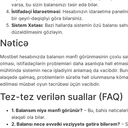
varsa, bu sizin balansınızı təsir edə bilər.
İstifadəçi İdarəetməsi:
Hesabınızın idarəetmə panelini
bir qeyri-dəqiqliyi görə bilərsiniz.
Sistem Xətası:
Bəzi hallarda sistemin özü balansı səhv 
düzəldilməsini gözləyin.
Nəticə
Mostbet hesabınızda balansın mənfi görünməsinin çoxlu səb
olması, istifadəçilərin problemləri daha asanlıqla həll etm
mühitində sistemin necə işlədiyini anlamaq da vacibdir. Bun
əlaqədə qalmaq, problemlərin sürətlə həll olunmasına kömək
edilməsi müsbət oyun təcrübəsi üçün vacibdir.
Tez-tez verilən suallar (FAQ)
1. Balansım niyə mənfi görünür?
– Bu, bahis nəticələri
əlaqəli ola bilər.
2. Balansı necə əvvəlki vəziyyətə gətirə bilərəm?
– S