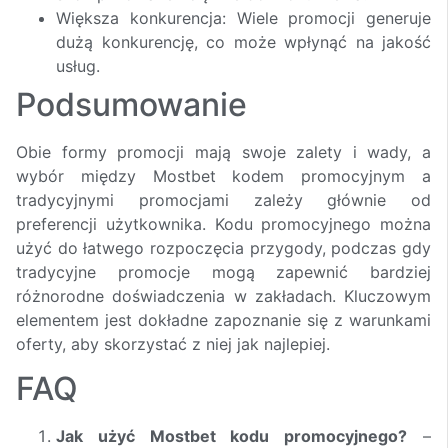
Większa konkurencja: Wiele promocji generuje
dużą konkurencję, co może wpłynąć na jakość
usług.
Podsumowanie
Obie formy promocji mają swoje zalety i wady, a
wybór między Mostbet kodem promocyjnym a
tradycyjnymi promocjami zależy głównie od
preferencji użytkownika. Kodu promocyjnego można
użyć do łatwego rozpoczęcia przygody, podczas gdy
tradycyjne promocje mogą zapewnić bardziej
różnorodne doświadczenia w zakładach. Kluczowym
elementem jest dokładne zapoznanie się z warunkami
oferty, aby skorzystać z niej jak najlepiej.
FAQ
Jak użyć Mostbet kodu promocyjnego?
–