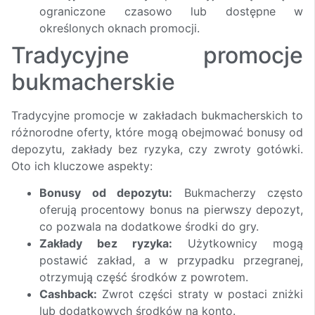
ograniczone czasowo lub dostępne w
określonych oknach promocji.
Tradycyjne promocje
bukmacherskie
Tradycyjne promocje w zakładach bukmacherskich to
różnorodne oferty, które mogą obejmować bonusy od
depozytu, zakłady bez ryzyka, czy zwroty gotówki.
Oto ich kluczowe aspekty:
Bonusy od depozytu:
Bukmacherzy często
oferują procentowy bonus na pierwszy depozyt,
co pozwala na dodatkowe środki do gry.
Zakłady bez ryzyka:
Użytkownicy mogą
postawić zakład, a w przypadku przegranej,
otrzymują część środków z powrotem.
Cashback:
Zwrot części straty w postaci zniżki
lub dodatkowych środków na konto.