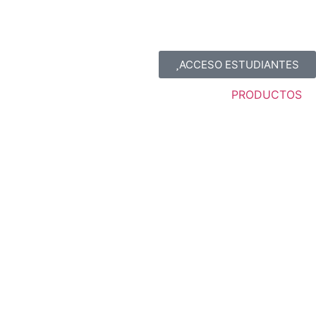
ACCESO ESTUDIANTES
PRODUCTOS