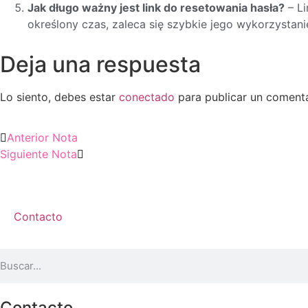
Jak długo ważny jest link do resetowania hasła?
– Li
określony czas, zaleca się szybkie jego wykorzystani
Deja una respuesta
Lo siento, debes estar
conectado
para publicar un comenta
Anterior Nota
Siguiente Nota
Contacto
Contacto