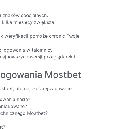
 i znaków specjalnych.
o kilka miesięcy zwiększa
k weryfikacji pomoże chronić Twoje
e logowania w tajemnicy.
 najnowszych wersji przeglądarek i
 logowania Mostbet
stbet, oto najczęściej zadawane:
towania hasła?
 zablokowane?
echnicznego Mostbet?
et?