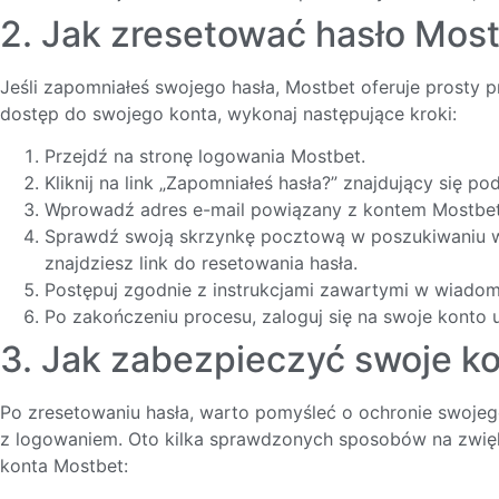
2. Jak zresetować hasło Mos
Jeśli zapomniałeś swojego hasła, Mostbet oferuje prosty 
dostęp do swojego konta, wykonaj następujące kroki:
Przejdź na stronę logowania Mostbet.
Kliknij na link „Zapomniałeś hasła?” znajdujący się p
Wprowadź adres e-mail powiązany z kontem Mostbet
Sprawdź swoją skrzynkę pocztową w poszukiwaniu w
znajdziesz link do resetowania hasła.
Postępuj zgodnie z instrukcjami zawartymi w wiadom
Po zakończeniu procesu, zaloguj się na swoje konto
3. Jak zabezpieczyć swoje k
Po zresetowaniu hasła, warto pomyśleć o ochronie swoje
z logowaniem. Oto kilka sprawdzonych sposobów na zwię
konta Mostbet: