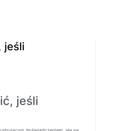
jeśli
ć, jeśli
ustrującym doświadczeniem, ale na