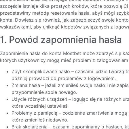
szczęście istnieje kilka prostych kroków, które pozwolą C
przedstawimy metodę resetowania hasła, abyś mógł szybk
konta. Dowiesz się również, jak zabezpieczyć swoje konto
wskazówkami, aby uniknąć kłopotów związanych z logow
1. Powód zapomnienia hasła
Zapomnienie hasła do konta Mostbet może zdarzyć się każ
których użytkownicy mogą mieć problem z zalogowaniem si
Zbyt skomplikowane hasło – czasami ludzie tworzą tr
później prowadzi do problemów z logowaniem.
Zmiana hasła – jeżeli zmieniłeś swoje hasło i nie zap
przypomnienie sobie nowego.
Użycie różnych urządzeń – logując się na różnych u
które wcześniej ustawiłeś.
Problemy z pamięcią – codzienne zmartwienia mogą
które zmieniłeś niedawno.
Brak skojarzenia – czasami zapominamy o hasłach, kt