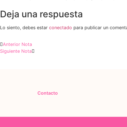
Deja una respuesta
Lo siento, debes estar
conectado
para publicar un comenta
Anterior Nota
Siguiente Nota
Contacto