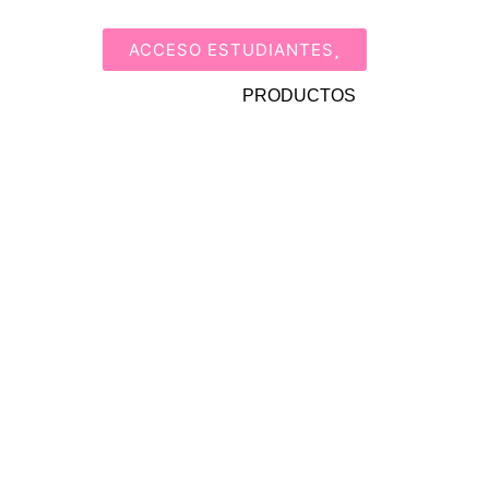
ACCESO ESTUDIANTES
PRODUCTOS