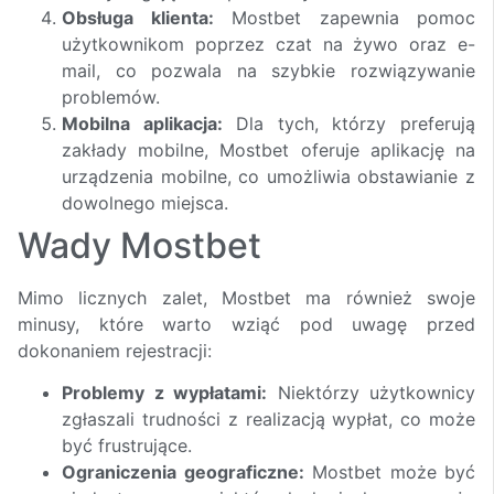
Obsługa klienta:
Mostbet zapewnia pomoc
użytkownikom poprzez czat na żywo oraz e-
mail, co pozwala na szybkie rozwiązywanie
problemów.
Mobilna aplikacja:
Dla tych, którzy preferują
zakłady mobilne, Mostbet oferuje aplikację na
urządzenia mobilne, co umożliwia obstawianie z
dowolnego miejsca.
Wady Mostbet
Mimo licznych zalet, Mostbet ma również swoje
minusy, które warto wziąć pod uwagę przed
dokonaniem rejestracji:
Problemy z wypłatami:
Niektórzy użytkownicy
zgłaszali trudności z realizacją wypłat, co może
być frustrujące.
Ograniczenia geograficzne:
Mostbet może być