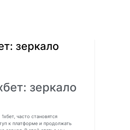
ет: зеркало
хбет: зеркало
1хбет, часто становятся
туп к платформе и продолжать