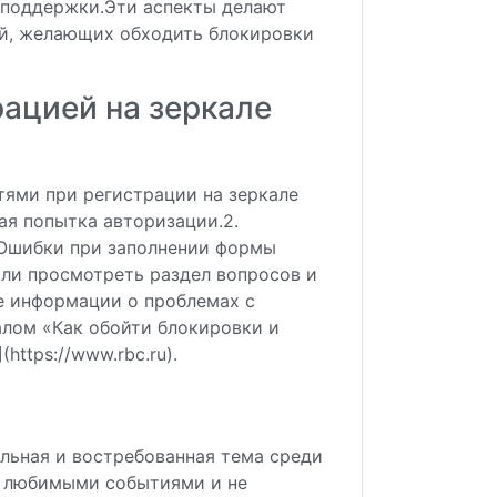
 поддержки.Эти аспекты делают
й, желающих обходить блокировки
ацией на зеркале
тями при регистрации на зеркале
ая попытка авторизации.2.
 Ошибки при заполнении формы
ли просмотреть раздел вопросов и
е информации о проблемах с
алом «Как обойти блокировки и
https://www.rbc.ru).
альная и востребованная тема среди
с любимыми событиями и не