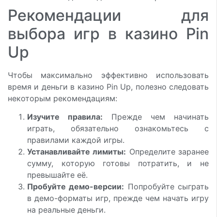
Рекомендации для
выбора игр в казино Pin
Up
Чтобы максимально эффективно использовать
время и деньги в казино Pin Up, полезно следовать
некоторым рекомендациям:
Изучите правила:
Прежде чем начинать
играть, обязательно ознакомьтесь с
правилами каждой игры.
Устанавливайте лимиты:
Определите заранее
сумму, которую готовы потратить, и не
превышайте её.
Пробуйте демо-версии:
Попробуйте сыграть
в демо-форматы игр, прежде чем начать игру
на реальные деньги.