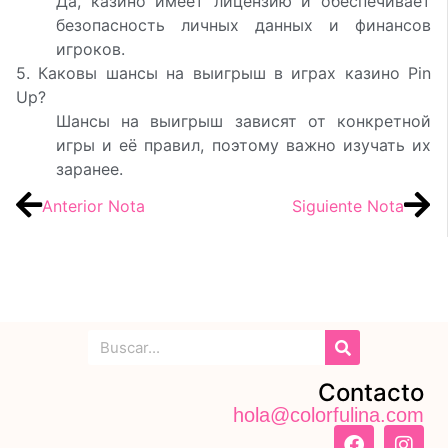
Да, казино имеет лицензию и обеспечивает
безопасность личных данных и финансов
игроков.
5. Каковы шансы на выигрыш в играх казино Pin
Up?
Шансы на выигрыш зависят от конкретной
игры и её правил, поэтому важно изучать их
заранее.
Anterior Nota
Siguiente Nota
Contacto
hola@colorfulina.com