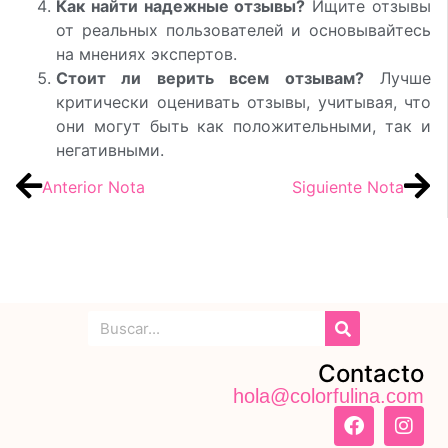
Как найти надежные отзывы?
Ищите отзывы
от реальных пользователей и основывайтесь
на мнениях экспертов.
Стоит ли верить всем отзывам?
Лучше
критически оценивать отзывы, учитывая, что
они могут быть как положительными, так и
негативными.
Anterior Nota
Siguiente Nota
Contacto
hola@colorfulina.com