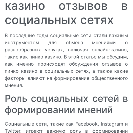
казино отзывов в
социальных сетях
В последние годы социальные сети стали важным
инструментом для обмена мнениями о
разнообразных услугах, включая онлайн-казино,
такие как пинко казино. В этой статье мы обсудим,
как именно происходят обсуждения отзывов о
пинко казино в социальных сетях, а также какие
факторы влияют на формирование общественного
мнения.
Роль социальных сетей в
формировании мнений
Социальные сети, такие как Facebook, Instagram и
Twitter, играют важную роль в формировании