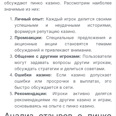
обсуждают пинко казино. Рассмотрим наиболее
значимые из них:
Личный опыт:
Каждый игрок делится своими
успешными и неудачными историями,
формируя репутацию казино.
Промоакции:
Специальные предложения и
акционные акции становятся темами
обсуждений и привлекают внимание.
Общение с другими игроками:
Пользователи
могут задавать вопросы другим игрокам,
обсуждать стратегии и делиться советами.
Ошибки казино:
Если казино допускает
ошибки или просрочки в выплатах, это
быстро обсуждается в сети.
Рекомендации:
Игроки активно делятся
рекомендациями по другим казино и играм,
основываясь на опыте с пинко казино.
Анализ отзывов о пинко