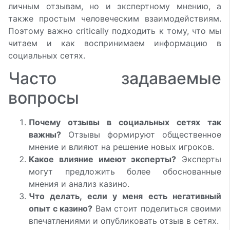
личным отзывам, но и экспертному мнению, а
также простым человеческим взаимодействиям.
Поэтому важно critically подходить к тому, что мы
читаем и как воспринимаем информацию в
социальных сетях.
Часто задаваемые
вопросы
Почему отзывы в социальных сетях так
важны?
Отзывы формируют общественное
мнение и влияют на решение новых игроков.
Какое влияние имеют эксперты?
Эксперты
могут предложить более обоснованные
мнения и анализ казино.
Что делать, если у меня есть негативный
опыт с казино?
Вам стоит поделиться своими
впечатлениями и опубликовать отзыв в сетях.