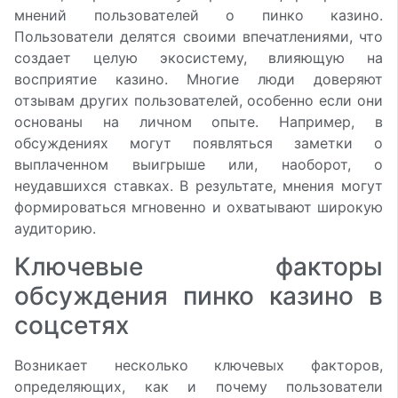
мнений пользователей о пинко казино.
Пользователи делятся своими впечатлениями, что
создает целую экосистему, влияющую на
восприятие казино. Многие люди доверяют
отзывам других пользователей, особенно если они
основаны на личном опыте. Например, в
обсуждениях могут появляться заметки о
выплаченном выигрыше или, наоборот, о
неудавшихся ставках. В результате, мнения могут
формироваться мгновенно и охватывают широкую
аудиторию.
Ключевые факторы
обсуждения пинко казино в
соцсетях
Возникает несколько ключевых факторов,
определяющих, как и почему пользователи