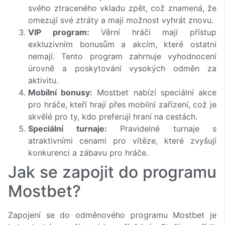
svého ztraceného vkladu zpět, což znamená, že
omezují své ztráty a mají možnost vyhrát znovu.
VIP program:
Věrní hráči mají přístup
exkluzivním bonusům a akcím, které ostatní
nemají. Tento program zahrnuje vyhodnocení
úrovně a poskytování vysokých odměn za
aktivitu.
Mobilní bonusy:
Mostbet nabízí speciální akce
pro hráče, kteří hrají přes mobilní zařízení, což je
skvělé pro ty, kdo preferují hraní na cestách.
Speciální turnaje:
Pravidelné turnaje s
atraktivními cenami pro vítěze, které zvyšují
konkurenci a zábavu pro hráče.
Jak se zapojit do programu
Mostbet?
Zapojení se do odměnového programu Mostbet je