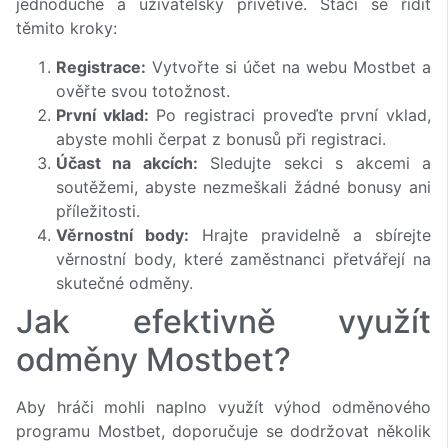
jednoduché a uživatelsky přívětivé. Stačí se řídit
těmito kroky:
Registrace:
Vytvořte si účet na webu Mostbet a
ověřte svou totožnost.
První vklad:
Po registraci proveďte první vklad,
abyste mohli čerpat z bonusů při registraci.
Účast na akcích:
Sledujte sekci s akcemi a
soutěžemi, abyste nezmeškali žádné bonusy ani
příležitosti.
Věrnostní body:
Hrajte pravidelně a sbírejte
věrnostní body, které zaměstnanci přetvářejí na
skutečné odměny.
Jak efektivně využít
odměny Mostbet?
Aby hráči mohli naplno využít výhod odměnového
programu Mostbet, doporučuje se dodržovat několik