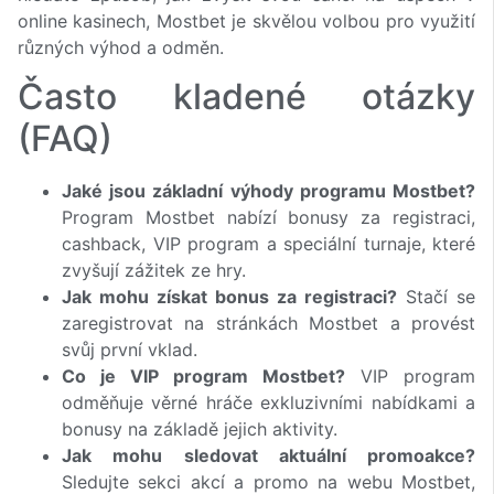
online kasinech, Mostbet je skvělou volbou pro využití
různých výhod a odměn.
Často kladené otázky
(FAQ)
Jaké jsou základní výhody programu Mostbet?
Program Mostbet nabízí bonusy za registraci,
cashback, VIP program a speciální turnaje, které
zvyšují zážitek ze hry.
Jak mohu získat bonus za registraci?
Stačí se
zaregistrovat na stránkách Mostbet a provést
svůj první vklad.
Co je VIP program Mostbet?
VIP program
odměňuje věrné hráče exkluzivními nabídkami a
bonusy na základě jejich aktivity.
Jak mohu sledovat aktuální promoakce?
Sledujte sekci akcí a promo na webu Mostbet,