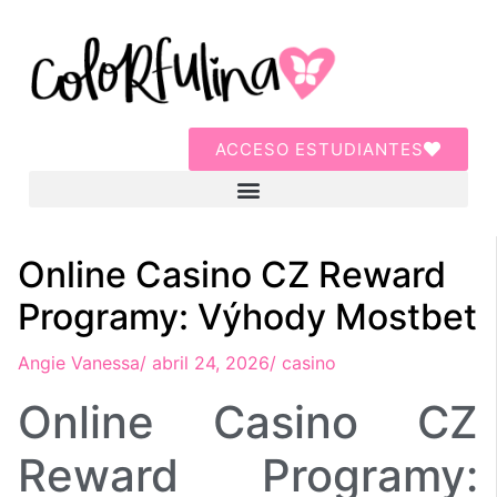
ACCESO ESTUDIANTES
Online Casino CZ Reward
Programy: Výhody Mostbet
Angie Vanessa
/
abril 24, 2026
/
casino
Online Casino CZ
Reward Programy: