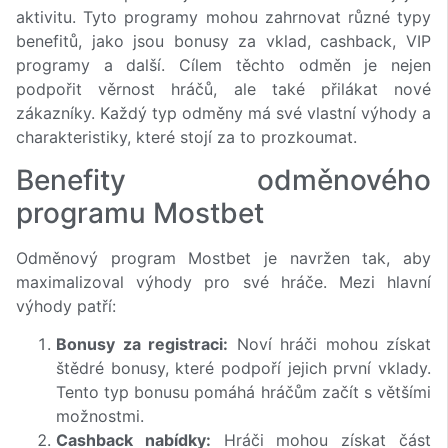
aktivitu. Tyto programy mohou zahrnovat různé typy
benefitů, jako jsou bonusy za vklad, cashback, VIP
programy a další. Cílem těchto odměn je nejen
podpořit věrnost hráčů, ale také přilákat nové
zákazníky. Každý typ odměny má své vlastní výhody a
charakteristiky, které stojí za to prozkoumat.
Benefity odměnového
programu Mostbet
Odměnový program Mostbet je navržen tak, aby
maximalizoval výhody pro své hráče. Mezi hlavní
výhody patří:
Bonusy za registraci:
Noví hráči mohou získat
štědré bonusy, které podpoří jejich první vklady.
Tento typ bonusu pomáhá hráčům začít s většími
možnostmi.
Cashback nabídky:
Hráči mohou získat část