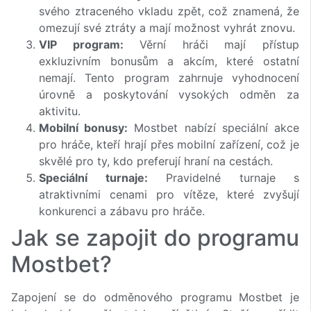
svého ztraceného vkladu zpět, což znamená, že
omezují své ztráty a mají možnost vyhrát znovu.
VIP program:
Věrní hráči mají přístup
exkluzivním bonusům a akcím, které ostatní
nemají. Tento program zahrnuje vyhodnocení
úrovně a poskytování vysokých odměn za
aktivitu.
Mobilní bonusy:
Mostbet nabízí speciální akce
pro hráče, kteří hrají přes mobilní zařízení, což je
skvělé pro ty, kdo preferují hraní na cestách.
Speciální turnaje:
Pravidelné turnaje s
atraktivními cenami pro vítěze, které zvyšují
konkurenci a zábavu pro hráče.
Jak se zapojit do programu
Mostbet?
Zapojení se do odměnového programu Mostbet je