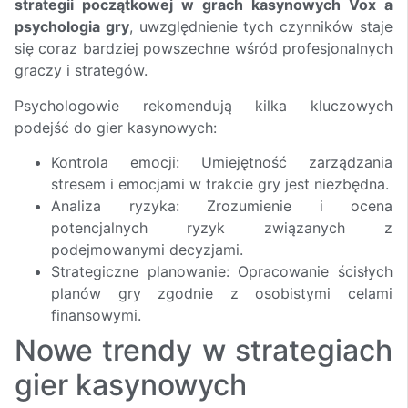
strategii początkowej w grach kasynowych Vox a
psychologia gry
, uwzględnienie tych czynników staje
się coraz bardziej powszechne wśród profesjonalnych
graczy i strategów.
Psychologowie rekomendują kilka kluczowych
podejść do gier kasynowych:
Kontrola emocji: Umiejętność zarządzania
stresem i emocjami w trakcie gry jest niezbędna.
Analiza ryzyka: Zrozumienie i ocena
potencjalnych ryzyk związanych z
podejmowanymi decyzjami.
Strategiczne planowanie: Opracowanie ścisłych
planów gry zgodnie z osobistymi celami
finansowymi.
Nowe trendy w strategiach
gier kasynowych