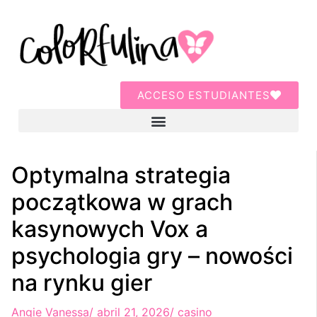
ACCESO ESTUDIANTES
Optymalna strategia
początkowa w grach
kasynowych Vox a
psychologia gry – nowości
na rynku gier
Angie Vanessa
/
abril 21, 2026
/
casino