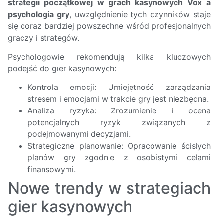
strategii początkowej w grach kasynowych Vox a
psychologia gry
, uwzględnienie tych czynników staje
się coraz bardziej powszechne wśród profesjonalnych
graczy i strategów.
Psychologowie rekomendują kilka kluczowych
podejść do gier kasynowych:
Kontrola emocji: Umiejętność zarządzania
stresem i emocjami w trakcie gry jest niezbędna.
Analiza ryzyka: Zrozumienie i ocena
potencjalnych ryzyk związanych z
podejmowanymi decyzjami.
Strategiczne planowanie: Opracowanie ścisłych
planów gry zgodnie z osobistymi celami
finansowymi.
Nowe trendy w strategiach
gier kasynowych