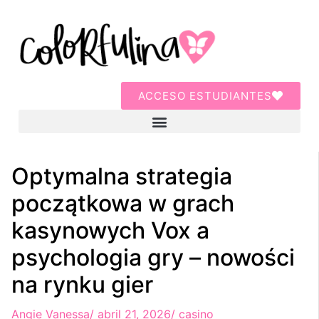
ACCESO ESTUDIANTES
Optymalna strategia
początkowa w grach
kasynowych Vox a
psychologia gry – nowości
na rynku gier
Angie Vanessa
/
abril 21, 2026
/
casino