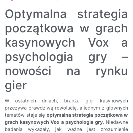
Optymalna strategia
początkowa w grach
kasynowych Vox a
psychologia gry –
nowości na rynku
gier
W ostatnich dniach, branża gier kasynowych
przeżywa prawdziwą rewolucję, a jednym z głównych
tematów staje się
optymalna strategia początkowa w
grach kasynowych Vox a psychologia gry
. Niedawne
badania wykazały, jak ważne jest zrozumienie