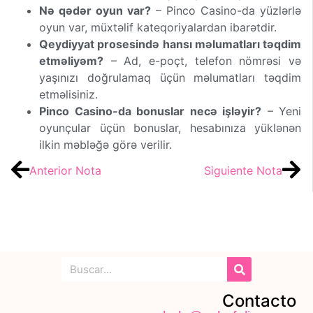
Nə qədər oyun var?
– Pinco Casino-da yüzlərlə
oyun var, müxtəlif kateqoriyalardan ibarətdir.
Qeydiyyat prosesində hansı məlumatları təqdim
etməliyəm?
– Ad, e-poçt, telefon nömrəsi və
yaşınızı doğrulamaq üçün məlumatları təqdim
etməlisiniz.
Pinco Casino-da bonuslar necə işləyir?
– Yeni
oyunçular üçün bonuslar, hesabınıza yüklənən
ilkin məbləğə görə verilir.
Anterior Nota
Siguiente Nota
Contacto