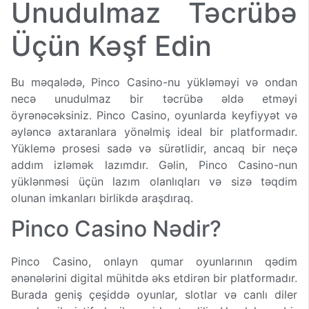
Unudulmaz Təcrübə
Üçün Kəşf Edin
Bu məqalədə, Pinco Casino-nu yükləməyi və ondan
necə unudulmaz bir təcrübə əldə etməyi
öyrənəcəksiniz. Pinco Casino, oyunlarda keyfiyyət və
əyləncə axtaranlara yönəlmiş ideal bir platformadır.
Yüklemə prosesi sadə və sürətlidir, ancaq bir neçə
addım izləmək lazımdır. Gəlin, Pinco Casino-nun
yüklənməsi üçün lazım olanlıqları və sizə təqdim
olunan imkanları birlikdə araşdıraq.
Pinco Casino Nədir?
Pinco Casino, onlayn qumar oyunlarının qədim
ənənələrini digital mühitdə əks etdirən bir platformadır.
Burada geniş çeşiddə oyunlar, slotlar və canlı diler