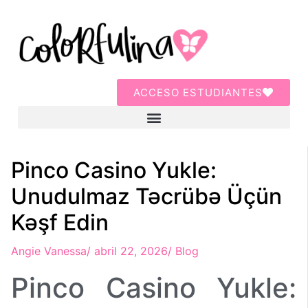
ACCESO ESTUDIANTES
Pinco Casino Yukle:
Unudulmaz Təcrübə Üçün
Kəşf Edin
Angie Vanessa
/
abril 22, 2026
/
Blog
Pinco Casino Yukle: