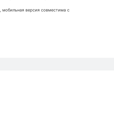
, мобильная версия совместима с