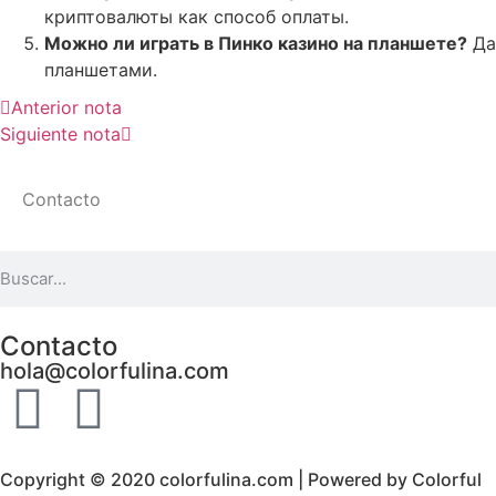
криптовалюты как способ оплаты.
Можно ли играть в Пинко казино на планшете?
Да
планшетами.
Anterior nota
Siguiente nota
Contacto
Contacto
hola@colorfulina.com
Copyright © 2020 colorfulina.com | Powered by Colorful