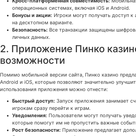
Кросс-платформенная совместимость:
Мобильная
операционных системах, включая iOS и Android.
Бонусы и акции:
Игроки могут получать доступ к 
на десктопном варианте.
Безопасность:
Все транзакции защищены шифрова
личных данных.
2. Приложение Пинко казин
возможности
Помимо мобильной версии сайта, Пинко казино предл
Android и iOS, которые позволяют значительно улучши
использования приложения можно отнести:
Быстрый доступ:
Запуск приложения занимает сч
игрокам сразу перейти к играм.
Уведомления:
Пользователи могут получать уведо
которые помогут им не пропустить важные событ
Рост безопасности:
Приложение предлагает допол