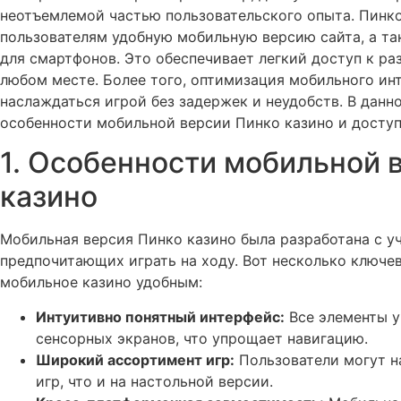
неотъемлемой частью пользовательского опыта. Пинко
пользователям удобную мобильную версию сайта, а т
для смартфонов. Это обеспечивает легкий доступ к ра
любом месте. Более того, оптимизация мобильного ин
наслаждаться игрой без задержек и неудобств. В дан
особенности мобильной версии Пинко казино и досту
1. Особенности мобильной 
казино
Мобильная версия Пинко казино была разработана с у
предпочитающих играть на ходу. Вот несколько ключе
мобильное казино удобным:
Интуитивно понятный интерфейс:
Все элементы у
сенсорных экранов, что упрощает навигацию.
Широкий ассортимент игр:
Пользователи могут н
игр, что и на настольной версии.