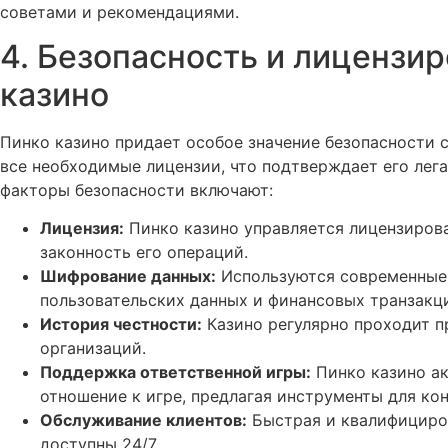
советами и рекомендациями.
4. Безопасность и лицензи
казино
Пинко казино придает особое значение безопасности с
все необходимые лицензии, что подтверждает его лег
факторы безопасности включают:
Лицензия:
Пинко казино управляется лицензирова
законность его операций.
Шифрование данных:
Используются современные
пользовательских данных и финансовых транзакц
История честности:
Казино регулярно проходит п
организаций.
Поддержка ответственной игры:
Пинко казино ак
отношение к игре, предлагая инструменты для ко
Обслуживание клиентов:
Быстрая и квалифициро
доступны 24/7.