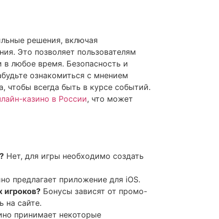
ильные решения, включая
ния. Это позволяет пользователям
 в любое время. Безопасность и
забудьте ознакомиться с мнением
, чтобы всегда быть в курсе событий.
нлайн-казино в России
, что может
?
Нет, для игры необходимо создать
но предлагает приложение для iOS.
х игроков?
Бонусы зависят от промо-
 на сайте.
ино принимает некоторые