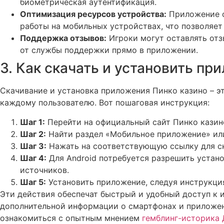
биометрическая аутентификация.
Оптимизация ресурсов устройства:
Приложение с
работы на мобильных устройствах, что позволяет
Поддержка отзывов:
Игроки могут оставлять отз
от службы поддержки прямо в приложении.
3. Как скачать и установить пр
Скачивание и установка приложения Пинко казино – э
каждому пользователю. Вот пошаговая инструкция:
Шаг 1:
Перейти на официальный сайт Пинко казин
Шаг 2:
Найти раздел «Мобильное приложение» ил
Шаг 3:
Нажать на соответствующую ссылку для с
Шаг 4:
Для Android потребуется разрешить устан
источников.
Шаг 5:
Установить приложение, следуя инструкция
Эти действия обеспечат быстрый и удобный доступ к и
дополнительной информации о смартфонах и приложен
ознакомиться с опытным мнением
гемблинг-историка