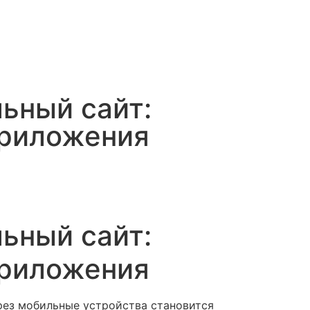
ьный сайт:
приложения
ьный сайт:
приложения
ерез мобильные устройства становится