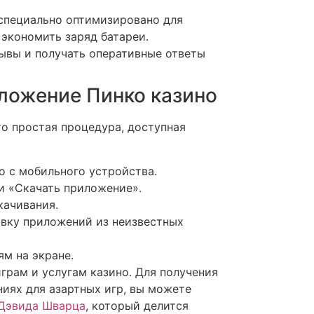
пециально оптимизировано для
 экономить заряд батареи.
ывы и получать оперативные ответы
иложение Пинко казино
то простая процедура, доступная
о с мобильного устройства.
и «Скачать приложение».
качивания.
овку приложений из неизвестных
м на экране.
грам и услугам казино. Для получения
иях для азартных игр, вы можете
 Дэвида Шварца
, который делится