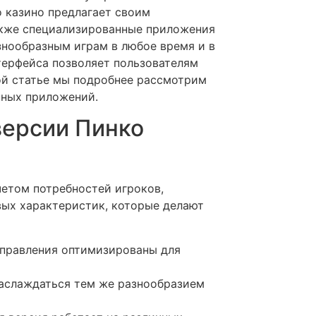
 казино предлагает своим
акже специализированные приложения
знообразным играм в любое время и в
терфейса позволяет пользователям
ной статье мы подробнее рассмотрим
пных приложений.
версии Пинко
четом потребностей игроков,
вых характеристик, которые делают
правления оптимизированы для
аслаждаться тем же разнообразием