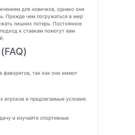
ечением для новичков, однако они
ть. Прежде чем погружаться в мир
ежать лишних потерь. Постоянное
подход к ставкам помогут вам
й.
(FAQ)
а фаворитов, так как они имеют
х игроков и предлагаемые условия.
дачу и изучайте спортивные