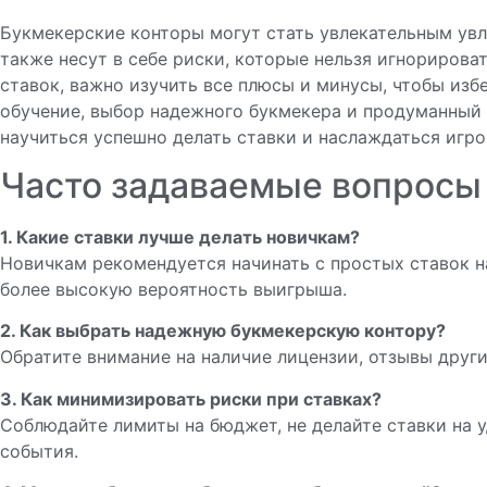
Букмекерские конторы могут стать увлекательным увл
также несут в себе риски, которые нельзя игнорирова
ставок, важно изучить все плюсы и минусы, чтобы изб
обучение, выбор надежного букмекера и продуманный 
научиться успешно делать ставки и наслаждаться игро
Часто задаваемые вопросы 
1. Какие ставки лучше делать новичкам?
Новичкам рекомендуется начинать с простых ставок н
более высокую вероятность выигрыша.
2. Как выбрать надежную букмекерскую контору?
Обратите внимание на наличие лицензии, отзывы други
3. Как минимизировать риски при ставках?
Соблюдайте лимиты на бюджет, не делайте ставки на у
события.