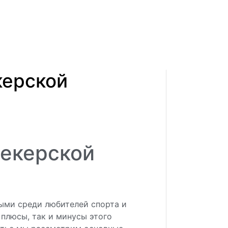
керской
екерской
ыми среди любителей спорта и
 плюсы, так и минусы этого