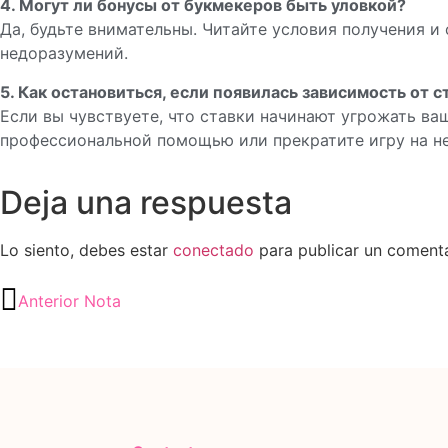
4. Могут ли бонусы от букмекеров быть уловкой?
Да, будьте внимательны. Читайте условия получения и
недоразумений.
5. Как остановиться, если появилась зависимость от с
Если вы чувствуете, что ставки начинают угрожать ва
профессиональной помощью или прекратите игру на н
Deja una respuesta
Lo siento, debes estar
conectado
para publicar un comenta
Anterior Nota