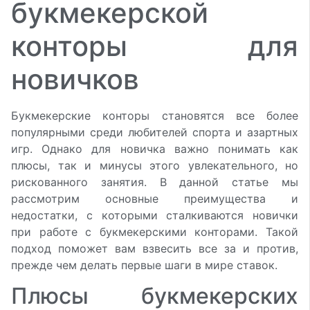
букмекерской
конторы для
новичков
Букмекерские конторы становятся все более
популярными среди любителей спорта и азартных
игр. Однако для новичка важно понимать как
плюсы, так и минусы этого увлекательного, но
рискованного занятия. В данной статье мы
рассмотрим основные преимущества и
недостатки, с которыми сталкиваются новички
при работе с букмекерскими конторами. Такой
подход поможет вам взвесить все за и против,
прежде чем делать первые шаги в мире ставок.
Плюсы букмекерских