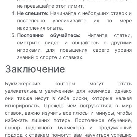
не превышайте этот лимит.
Не спешите:
Начинайте с небольших ставок и
постепенно увеличивайте их по мере
накопления опыта.
Постоянно обучайтесь:
Читайте статьи,
смотрите видео и общайтесь с другими
игроками для повышения своего уровня
знаний о спорте и ставках.
Заключение
Букмекерские конторы могут стать
увлекательным увлечением для новичков, однако
они также несут в себе риски, которые нельзя
игнорировать. Прежде чем погружаться в мир
ставок, важно изучить все плюсы и минусы, чтобы
избежать лишних потерь. Постоянное обучение,
выбор надежного букмекера и продуманный
подход к ставкам помогут вам научиться успешно