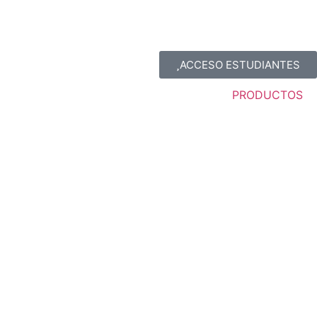
ACCESO ESTUDIANTES
PRODUCTOS