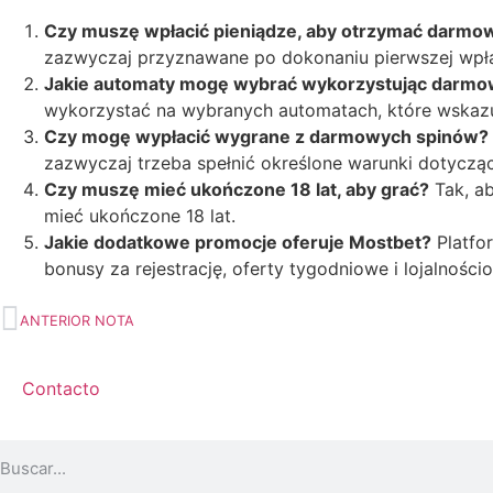
Czy muszę wpłacić pieniądze, aby otrzymać darmo
zazwyczaj przyznawane po dokonaniu pierwszej wpła
Jakie automaty mogę wybrać wykorzystując darmo
wykorzystać na wybranych automatach, które wskazu
Czy mogę wypłacić wygrane z darmowych spinów?
zazwyczaj trzeba spełnić określone warunki dotyczą
Czy muszę mieć ukończone 18 lat, aby grać?
Tak, ab
mieć ukończone 18 lat.
Jakie dodatkowe promocje oferuje Mostbet?
Platfor
bonusy za rejestrację, oferty tygodniowe i lojalności
ANTERIOR NOTA
Contacto