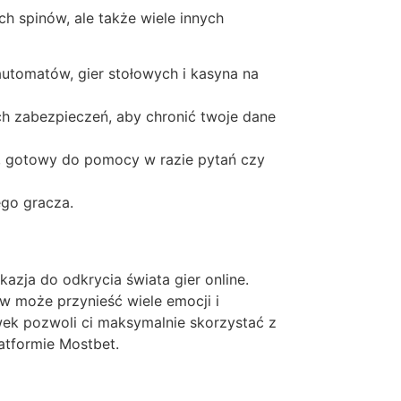
h spinów, ale także wiele innych
automatów, gier stołowych i kasyna na
h zabezpieczeń, aby chronić twoje dane
7, gotowy do pomocy w razie pytań czy
go gracza.
zja do odkrycia świata gier online.
w może przynieść wiele emocji i
ek pozwoli ci maksymalnie skorzystać z
latformie Mostbet.