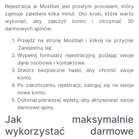
Rejestracja w Mostbet jest prostym procesem, który
zajmuje zaledwie kilka minut. Oto kroki, które warto
wykonać, aby założyć konto i otrzymać 30
darmowych spinów:
Przejdź na stronę Mostbet i kliknij na przycisk
‘Zarejestruj się’.
Wypełnij formularz rejestracyjny, podając swoje
dane osobowe i kontaktowe.
Stwórz bezpieczne hasło, aby chronić swoje
konto.
Po zakończeniu rejestracji, zaloguj się na swoje
nowe konto.
Dokonaj pierwszej wpłaty, aby aktywować swoje
darmowe spiny.
Jak maksymalnie
wykorzystać darmowe