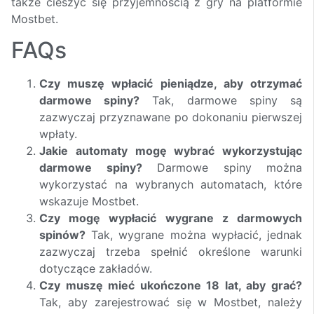
także cieszyć się przyjemnością z gry na platformie
Mostbet.
FAQs
Czy muszę wpłacić pieniądze, aby otrzymać
darmowe spiny?
Tak, darmowe spiny są
zazwyczaj przyznawane po dokonaniu pierwszej
wpłaty.
Jakie automaty mogę wybrać wykorzystując
darmowe spiny?
Darmowe spiny można
wykorzystać na wybranych automatach, które
wskazuje Mostbet.
Czy mogę wypłacić wygrane z darmowych
spinów?
Tak, wygrane można wypłacić, jednak
zazwyczaj trzeba spełnić określone warunki
dotyczące zakładów.
Czy muszę mieć ukończone 18 lat, aby grać?
Tak, aby zarejestrować się w Mostbet, należy