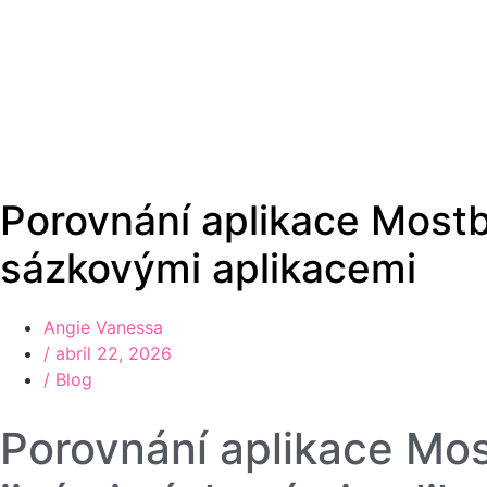
Porovnání aplikace Mostb
sázkovými aplikacemi
Angie Vanessa
/
abril 22, 2026
/
Blog
Porovnání aplikace Mo