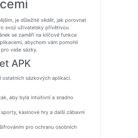
acemi
jším, je důležité vědět, jak porovnat
 svoji uživatelsky přívětivou
ánek se zaměří na klíčové funkce
 aplikacemi, abychom vám pomohli
 pro vaše sázky.
bet APK
d ostatních sázkových aplikací.
ak, aby byla intuitivní a snadno
sporty, kasinové hry a další zábavní
šifrováním pro ochranu osobních