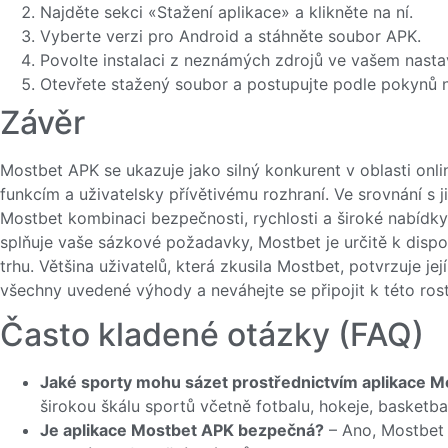
Najděte sekci «Stažení aplikace» a klikněte na ní.
Vyberte verzi pro Android a stáhněte soubor APK.
Povolte instalaci z neznámých zdrojů ve vašem nastav
Otevřete stažený soubor a postupujte podle pokynů 
Závěr
Mostbet APK se ukazuje jako silný konkurent v oblasti on
funkcím a uživatelsky přívětivému rozhraní. Ve srovnání s 
Mostbet kombinaci bezpečnosti, rychlosti a široké nabídky 
splňuje vaše sázkové požadavky, Mostbet je určitě k dispoz
trhu. Většina uživatelů, která zkusila Mostbet, potvrzuje jej
všechny uvedené výhody a neváhejte se připojit k této rost
Často kladené otázky (FAQ)
Jaké sporty mohu sázet prostřednictvím aplikace M
širokou škálu sportů včetně fotbalu, hokeje, basketba
Je aplikace Mostbet APK bezpečná?
– Ano, Mostbet 