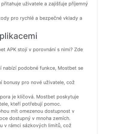
přitahuje uživatele a zajišťuje příjemný
tody pro rychlé a bezpečné vklady a
plikacemi
bet APK stojí v porovnání s nimi? Zde
 nabízí podobné funkce, Mostbet se
ní bonusy pro nové uživatele, což
pora je klíčová. Mostbet poskytuje
tele, kteří potřebují pomoc.
ohou mít omezenou dostupnost v
široce dostupný v mnoha zemích.
tu v rámci sázkových limitů, což