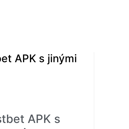
et APK s jinými
stbet APK s