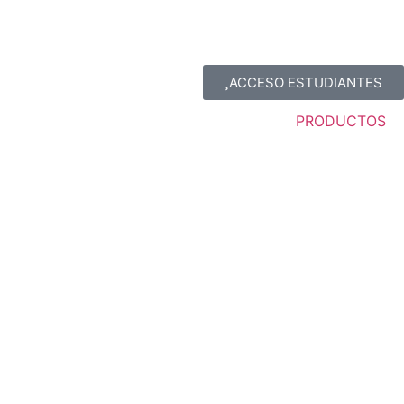
ACCESO ESTUDIANTES
PRODUCTOS