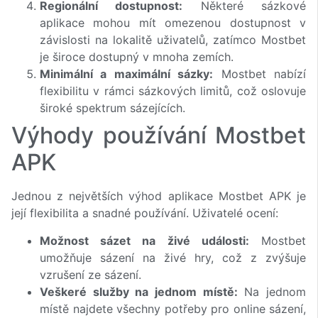
Regionální dostupnost:
Některé sázkové
aplikace mohou mít omezenou dostupnost v
závislosti na lokalitě uživatelů, zatímco Mostbet
je široce dostupný v mnoha zemích.
Minimální a maximální sázky:
Mostbet nabízí
flexibilitu v rámci sázkových limitů, což oslovuje
široké spektrum sázejících.
Výhody používání Mostbet
APK
Jednou z největších výhod aplikace Mostbet APK je
její flexibilita a snadné používání. Uživatelé ocení:
Možnost sázet na živé události:
Mostbet
umožňuje sázení na živé hry, což z zvýšuje
vzrušení ze sázení.
Veškeré služby na jednom místě:
Na jednom
místě najdete všechny potřeby pro online sázení,