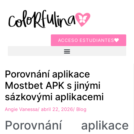
ACCESO ESTUDIANTES
Porovnání aplikace
Mostbet APK s jinými
sázkovými aplikacemi
Angie Vanessa
/
abril 22, 2026
/
Blog
Porovnání aplikace