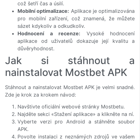
což šetří čas a úsilí.
Mobilní optimalizace:
Aplikace je optimalizována
pro mobilní zařízení, což znamená, že můžete
sázet kdykoliv a odkudkoliv.
Hodnocení a recenze:
Vysoké hodnocení
aplikace od uživatelů dokazuje její kvalitu a
důvěryhodnost.
Jak si stáhnout a
nainstalovat Mostbet APK
Stáhnout a nainstalovat Mostbet APK je velmi snadné.
Zde je krok za krokem návod:
Navštivte oficiální webové stránky Mostbetu.
Najděte sekci «Stažení aplikace» a klikněte na ní.
Vyberte verzi pro Android a stáhněte soubor
APK.
Povolte instalaci z neznámých zdrojů ve vašem