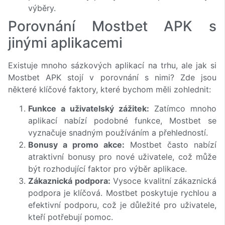
výběry.
Porovnání Mostbet APK s
jinými aplikacemi
Existuje mnoho sázkových aplikací na trhu, ale jak si
Mostbet APK stojí v porovnání s nimi? Zde jsou
některé klíčové faktory, které bychom měli zohlednit:
Funkce a uživatelský zážitek:
Zatímco mnoho
aplikací nabízí podobné funkce, Mostbet se
vyznačuje snadným používáním a přehledností.
Bonusy a promo akce:
Mostbet často nabízí
atraktivní bonusy pro nové uživatele, což může
být rozhodující faktor pro výběr aplikace.
Zákaznická podpora:
Vysoce kvalitní zákaznická
podpora je klíčová. Mostbet poskytuje rychlou a
efektivní podporu, což je důležité pro uživatele,
kteří potřebují pomoc.