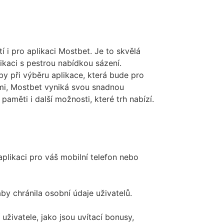
í i pro aplikaci Mostbet. Je to skvělá
likaci s pestrou nabídkou sázení.
by při výběru aplikace, která bude pro
emi, Mostbet vyniká svou snadnou
paměti i další možnosti, které trh nabízí.
plikaci pro váš mobilní telefon nebo
by chránila osobní údaje uživatelů.
uživatele, jako jsou uvítací bonusy,