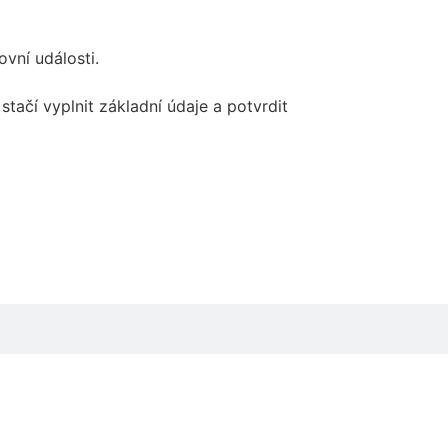
vní události.
stačí vyplnit základní údaje a potvrdit