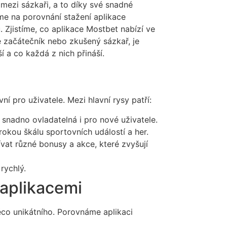
mezi sázkaři, a to díky své snadné
me na porovnání stažení aplikace
 Zjistíme, co aplikace Mostbet nabízí ve
te začátečník nebo zkušený sázkař, je
ší a co každá z nich přináší.
vní pro uživatele. Mezi hlavní rysy patří:
 snadno ovladatelná i pro nové uživatele.
okou škálu sportovních událostí a her.
ívat různé bonusy a akce, které zvyšují
rychlý.
 aplikacemi
ěco unikátního. Porovnáme aplikaci