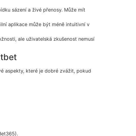
ídku sázení a živé přenosy. Může mít
ilní aplikace může být méně intuitivní v
žnosti, ale uživatelská zkušenost nemusí
tbet
é aspekty, které je dobré zvážit, pokud
Bet365).