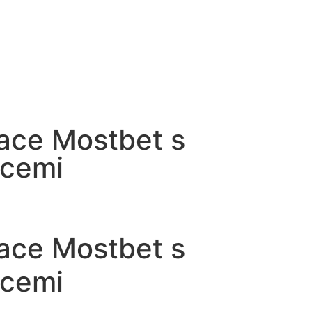
kace Mostbet s
acemi
kace Mostbet s
acemi