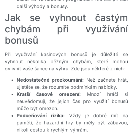
další výhody a bonusy.
Jak se vyhnout častým
chybám při využívání
bonusů
Při využívání kasinových bonusů je důležité se
vyhnout několika běžným chybám, které mohou
ovlivnit vaše šance na výhru. Zde jsou některé z nich:
Nedostatečné prozkoumání:
Než začnete hrát,
ujistěte se, že rozumíte podmínkám nabídky.
Kratší časové omezení:
Mnozí hráči si
neuvědomují, že jejich čas pro využití bonusů
může být omezen.
Podceňování rizika:
Vždy je dobré mít na
paměti, že hazardní hry by měly být zábavou,
nikoli cestou k rychlým výhrám.