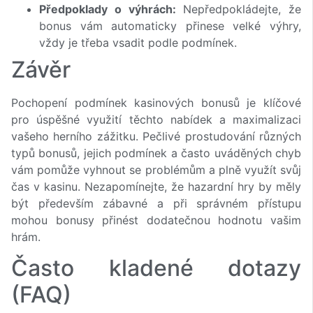
Předpoklady o výhrách:
Nepředpokládejte, že
bonus vám automaticky přinese velké výhry,
vždy je třeba vsadit podle podmínek.
Závěr
Pochopení podmínek kasinových bonusů je klíčové
pro úspěšné využití těchto nabídek a maximalizaci
vašeho herního zážitku. Pečlivé prostudování různých
typů bonusů, jejich podmínek a často uváděných chyb
vám pomůže vyhnout se problémům a plně využít svůj
čas v kasinu. Nezapomínejte, že hazardní hry by měly
být především zábavné a při správném přístupu
mohou bonusy přinést dodatečnou hodnotu vašim
hrám.
Často kladené dotazy
(FAQ)