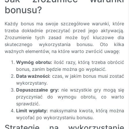
bonusu?
Każdy bonus ma swoje szczegółowe warunki, które
trzeba dokładnie przeczytać przed jego aktywacją.
Zrozumienie tych zasad może być kluczowe dla
skutecznego wykorzystania bonusu. Oto kilka
ważnych elementów, na które warto zwrócić uwagę:
Wymóg obrotu:
ilość razy, którą trzeba obrócić
bonus, zanim będzie można go wypłacić.
Data ważności:
czas, w jakim bonus musi zostać
wykorzystany.
Dopuszczalne gry:
nie wszystkie gry mogą się
przyczyniać do wymogu obrotu, co warto
sprawdzić.
Limit wypłaty:
maksymalna kwota, którą można
wycofać po wykorzystaniu bonusu.
Strategie na wykorzystanie