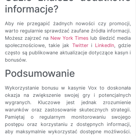
informacje?
Aby nie przegapić żadnych nowości czy promocji,
warto regularnie sprawdzać zaufane źródła informacji.
Możesz zajrzeć na
New York Times
lub śledzić media
społecznościowe, takie jak
Twitter
i
LinkedIn
, gdzie
często są publikowane aktualizacje dotyczące kasyn i
bonusów.
Podsumowanie
Wykorzystanie bonusu w kasynie Vox to doskonała
okazja na zwiększenie swojej gry i potencjalnych
wygranych. Kluczowe jest jednak zrozumienie
warunków oraz zastosowanie skutecznych strategii.
Pamiętaj o regularnym monitorowaniu swojego
postępu oraz korzystaniu z dostępnych informacji,
aby maksymalnie wykorzystać dostępne możliwości.