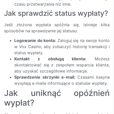
czasu przetwarzania niż inne.
Jak sprawdzić status wypłaty?
Jeśli złożona wypłata spóźnia się, istnieje kilka
sposobów na sprawdzenie jej statusu:
Logowanie do konta:
Zaloguj się na swoje konto
w Vox Casino, aby zobaczyć historię transakcji i
status wypłaty.
Kontakt z obsługą klienta:
Możesz
skontaktować się z zespołem wsparcia klienta,
aby uzyskać szczegółowe informacje.
Sprawdzenie skrzynki e-mail:
Czasami kasyna
wysyłają e-maile informujące o statusie wypłaty.
Jak uniknąć opóźnień
wypłat?