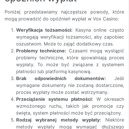
Poniżej przedstawiamy najczęstsze powody, które
mogą prowadzić do opóźnień wypłat w Vox Casino:
Weryfikacja tożsamości:
Kasyna online często
wymagają weryfikacji tożsamości, aby zapobiec
oszustwom. Może to zająć dodatkowy czas.
Problemy techniczne:
Czasami mogą wystąpić
problemy techniczne, które spowalniają proces
wypłaty. To może być związane z systemem
płatności lub platformą kasynową.
Brak odpowiednich dokumentów:
Jeśli
wymagane dokumenty nie zostaną dostarczone,
proces wypłaty może zostać wstrzymany.
Przeciążenie systemu płatności:
W okresach
wzmożonego ruchu, takich jak promocje czy
święta, system płatności może być przeciążony.
Rodzaj wybranej metody wypłaty:
Niektóre
metody wypłaty mogą wymagać dłuższego