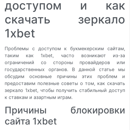
доступом и как
скачать зеркало
1xbet
Проблемы с доступом к букмекерским сайтам,
таким как 1xbet, часто возникают из-за
ограничений со стороны провайдеров или
государственных органов. В данной статье мы
обсудим основные причины этих проблем и
предоставим полезные советы о том, как скачать
зеркало 1xbet, чтобы получить стабильный доступ
к ставкам и азартным играм.
Причины блокировки
сайта 1xbet