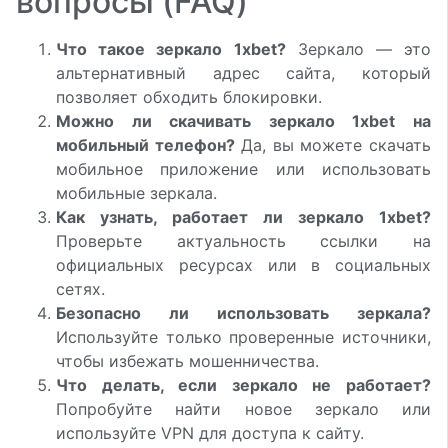
вопросы (FAQ)
Что такое зеркало 1xbet?
Зеркало — это
альтернативный адрес сайта, который
позволяет обходить блокировки.
Можно ли скачивать зеркало 1xbet на
мобильный телефон?
Да, вы можете скачать
мобильное приложение или использовать
мобильные зеркала.
Как узнать, работает ли зеркало 1xbet?
Проверьте актуальность ссылки на
официальных ресурсах или в социальных
сетях.
Безопасно ли использовать зеркала?
Используйте только проверенные источники,
чтобы избежать мошенничества.
Что делать, если зеркало не работает?
Попробуйте найти новое зеркало или
используйте VPN для доступа к сайту.