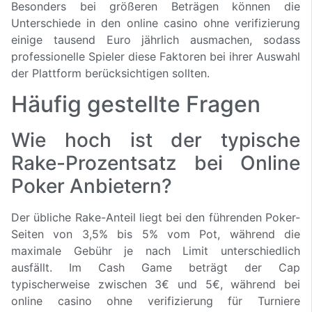
Besonders bei größeren Beträgen können die
Unterschiede in den online casino ohne verifizierung
einige tausend Euro jährlich ausmachen, sodass
professionelle Spieler diese Faktoren bei ihrer Auswahl
der Plattform berücksichtigen sollten.
Häufig gestellte Fragen
Wie hoch ist der typische
Rake-Prozentsatz bei Online
Poker Anbietern?
Der übliche Rake-Anteil liegt bei den führenden Poker-
Seiten von 3,5% bis 5% vom Pot, während die
maximale Gebühr je nach Limit unterschiedlich
ausfällt. Im Cash Game beträgt der Cap
typischerweise zwischen 3€ und 5€, während bei
online casino ohne verifizierung für Turniere