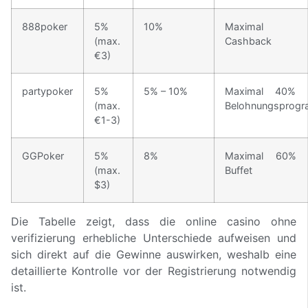
888poker
5%
10%
Maximal 
(max.
Cashback
€3)
partypoker
5%
5% – 10%
Maximal 40% 
(max.
Belohnungsprog
€1-3)
GGPoker
5%
8%
Maximal 60% 
(max.
Buffet
$3)
Die Tabelle zeigt, dass die online casino ohne
verifizierung erhebliche Unterschiede aufweisen und
sich direkt auf die Gewinne auswirken, weshalb eine
detaillierte Kontrolle vor der Registrierung notwendig
ist.