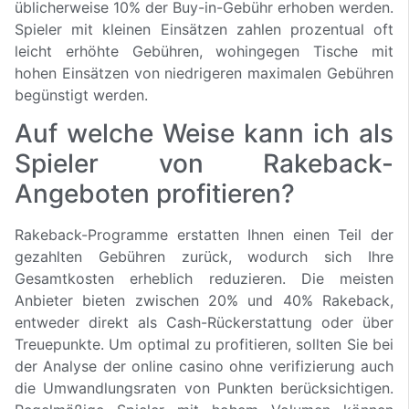
üblicherweise 10% der Buy-in-Gebühr erhoben werden.
Spieler mit kleinen Einsätzen zahlen prozentual oft
leicht erhöhte Gebühren, wohingegen Tische mit
hohen Einsätzen von niedrigeren maximalen Gebühren
begünstigt werden.
Auf welche Weise kann ich als
Spieler von Rakeback-
Angeboten profitieren?
Rakeback-Programme erstatten Ihnen einen Teil der
gezahlten Gebühren zurück, wodurch sich Ihre
Gesamtkosten erheblich reduzieren. Die meisten
Anbieter bieten zwischen 20% und 40% Rakeback,
entweder direkt als Cash-Rückerstattung oder über
Treuepunkte. Um optimal zu profitieren, sollten Sie bei
der Analyse der online casino ohne verifizierung auch
die Umwandlungsraten von Punkten berücksichtigen.