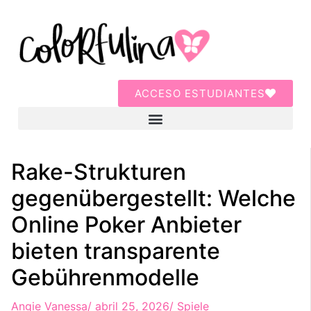
ACCESO ESTUDIANTES
Rake-Strukturen
gegenübergestellt: Welche
Online Poker Anbieter
bieten transparente
Gebührenmodelle
Angie Vanessa
/
abril 25, 2026
/
Spiele