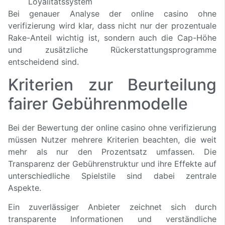
Loyalitätssystem
Bei genauer Analyse der online casino ohne
verifizierung wird klar, dass nicht nur der prozentuale
Rake-Anteil wichtig ist, sondern auch die Cap-Höhe
und zusätzliche Rückerstattungsprogramme
entscheidend sind.
Kriterien zur Beurteilung
fairer Gebührenmodelle
Bei der Bewertung der online casino ohne verifizierung
müssen Nutzer mehrere Kriterien beachten, die weit
mehr als nur den Prozentsatz umfassen. Die
Transparenz der Gebührenstruktur und ihre Effekte auf
unterschiedliche Spielstile sind dabei zentrale
Aspekte.
Ein zuverlässiger Anbieter zeichnet sich durch
transparente Informationen und verständliche