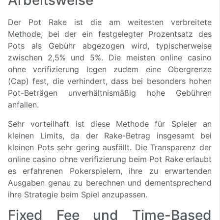
Arbeitsweise
Der Pot Rake ist die am weitesten verbreitete
Methode, bei der ein festgelegter Prozentsatz des
Pots als Gebühr abgezogen wird, typischerweise
zwischen 2,5% und 5%. Die meisten online casino
ohne verifizierung legen zudem eine Obergrenze
(Cap) fest, die verhindert, dass bei besonders hohen
Pot-Beträgen unverhältnismäßig hohe Gebühren
anfallen.
Sehr vorteilhaft ist diese Methode für Spieler an
kleinen Limits, da der Rake-Betrag insgesamt bei
kleinen Pots sehr gering ausfällt. Die Transparenz der
online casino ohne verifizierung beim Pot Rake erlaubt
es erfahrenen Pokerspielern, ihre zu erwartenden
Ausgaben genau zu berechnen und dementsprechend
ihre Strategie beim Spiel anzupassen.
Fixed Fee und Time-Based