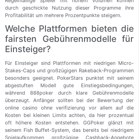
Regelmäßige Spieler mit hohem Volumen können
durch geschickte Nutzung dieser Programme ihre
Profitabilität um mehrere Prozentpunkte steigern.
Welche Plattformen bieten die
fairsten Gebührenmodelle für
Einsteiger?
Für Einsteiger sind Plattformen mit niedrigen Micro-
Stakes-Caps und großzügigen Rakeback-Programmen
besonders geeignet. PokerStars punktet mit seinem
abgestuften Modell gute Einstiegsbedingungen,
während 888poker durch klare Gebührenmodelle
überzeugt. Anfänger sollten bei der Bewertung der
online casino ohne verifizierung vor allem auf die
Kosten bei kleinen Limits achten, da hier prozentual
oft höhere Kosten entstehen. GGPoker glänzt mit
seinem Fish Buffet-System, das bereits bei niedrigem
Spielaufkommen großzügige Cashback-Angebote