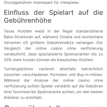
Grundgebühren interessant für Vielspieler.
Einfluss der Spielart auf die
Gebührenhöhe
Texas Hold’em weist in der Regel standardisierte
Rake-Strukturen auf, während Omaha und exotischere
Varianten oft größere Gebührensätze verlangen. Der
Vergleich der online casino ohne verifizierung
verdeutlicht, dass spezialisierte Spielvarianten bis zu
20% mehr kosten können als klassisches Hold’em.
Turniergebühren variieren ebenfalls beträchtlich
zwischen verschiedenen Formaten und Buy-in-Höhen.
Während der Analyse der online casino ohne
verifizierung sollten Spieler verstärkt auf die Gebühren
ihrer favorisierten Spielvariante achten, um den besten
Anbieter zu ermitteln.