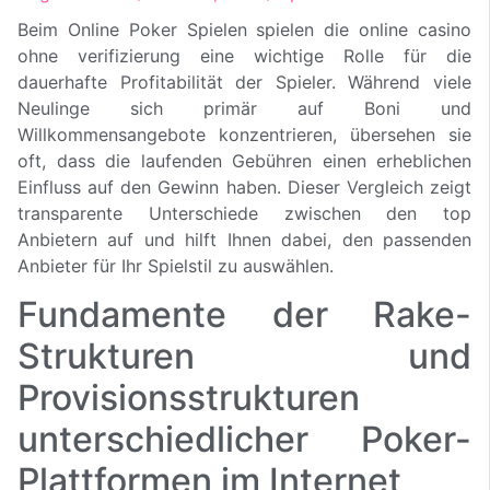
Beim Online Poker Spielen spielen die online casino
ohne verifizierung eine wichtige Rolle für die
dauerhafte Profitabilität der Spieler. Während viele
Neulinge sich primär auf Boni und
Willkommensangebote konzentrieren, übersehen sie
oft, dass die laufenden Gebühren einen erheblichen
Einfluss auf den Gewinn haben. Dieser Vergleich zeigt
transparente Unterschiede zwischen den top
Anbietern auf und hilft Ihnen dabei, den passenden
Anbieter für Ihr Spielstil zu auswählen.
Fundamente der Rake-
Strukturen und
Provisionsstrukturen
unterschiedlicher Poker-
Plattformen im Internet