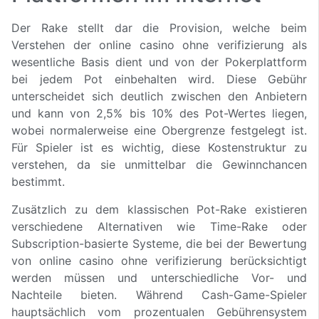
Der Rake stellt dar die Provision, welche beim
Verstehen der online casino ohne verifizierung als
wesentliche Basis dient und von der Pokerplattform
bei jedem Pot einbehalten wird. Diese Gebühr
unterscheidet sich deutlich zwischen den Anbietern
und kann von 2,5% bis 10% des Pot-Wertes liegen,
wobei normalerweise eine Obergrenze festgelegt ist.
Für Spieler ist es wichtig, diese Kostenstruktur zu
verstehen, da sie unmittelbar die Gewinnchancen
bestimmt.
Zusätzlich zu dem klassischen Pot-Rake existieren
verschiedene Alternativen wie Time-Rake oder
Subscription-basierte Systeme, die bei der Bewertung
von online casino ohne verifizierung berücksichtigt
werden müssen und unterschiedliche Vor- und
Nachteile bieten. Während Cash-Game-Spieler
hauptsächlich vom prozentualen Gebührensystem